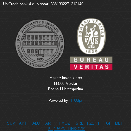
UniCredit bank d.d. Mostar: 3381302271312140
Matice hrvatske bb
88000 Mostar
Bosna i Hercegovina
Powered by
IT Odjel
SUM
APTF
ALU
FARF
FPMOZ
FSRE
FZS
FF
GF
MEF
PF
*RAZNI LINKOVI*