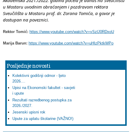
Akademska 2021./2022. godina počela je danas na Sveučilištu 
u Mostaru uvodnim obraćanjem i pozdravom rektora 
Sveučilišta u Mostaru prof. dr. Zorana Tomića, a govor je 
dostupan na poveznici.
Rektor Tomić:
https://www.youtube.com/watch?v=vSzlJ0RDxoU
Marija Barun:
https://www.youtube.com/watch?v=uHIzPktkWPo
Posljednje novosti
Kolektivni godišnji odmor - ljeto
2026....
Upisi na Ekonomski fakultet - savjeti
i upute
Rezultati razredbenog postupka za
2026./2027.
Jesenski upisni rok
Upute za uplatu školarine (VAŽNO!)