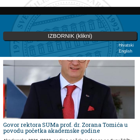
Skoči
na
glavni
sadržaj
IZBORNIK (klikni)
Hrvatski
English
Vi ste ovdje
Govor rektora SUMa prof. dr. Zorana Tomića u
povodu početka akademske godine