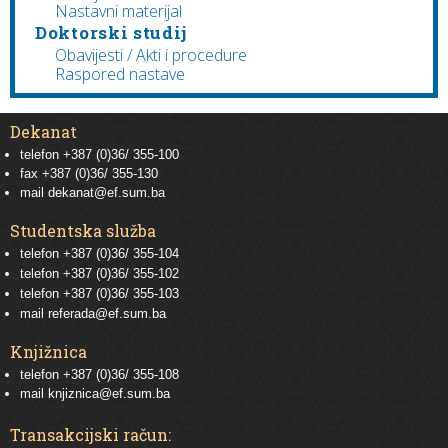
Nastavni materijal
Doktorski studij
Obavijesti / Akti i procedure
Raspored nastave
Dekanat
telefon +387 (0)36/ 355-100
fax +387 (0)36/ 355-130
mail
dekanat@ef.sum.ba
Studentska služba
telefon
+387 (0)36/ 355-104
telefon
+387 (0)36/ 355-102
telefon
+387 (0)36/ 355-103
mail
referada@ef.sum.ba
Knjižnica
telefon +387 (0)36/ 355-108
mail
knjiznica@ef.sum.ba
Transakcijski račun: