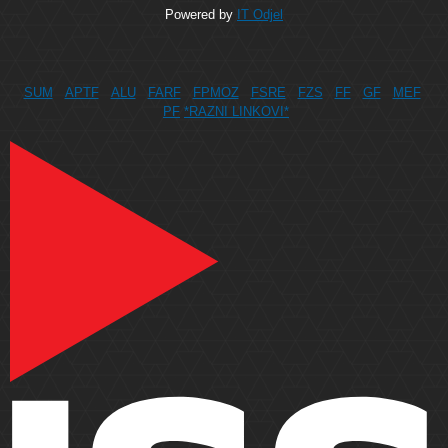
Powered by
IT Odjel
SUM
APTF
ALU
FARF
FPMOZ
FSRE
FZS
FF
GF
MEF
PF
*RAZNI LINKOVI*