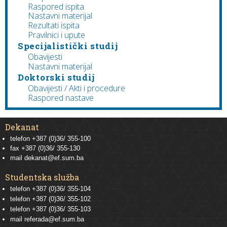
Raspored ispita
Nastavni materijal
Rezultati ispita
Pravilnici i upute
Specijalistički studij
Obavijesti
Nastavni materijal
Doktorski studij
Obavijesti / Akti i procedure
Raspored nastave
Dekanat
telefon +387 (0)36/ 355-100
fax +387 (0)36/ 355-130
mail
dekanat@ef.sum.ba
Studentska služba
telefon
+387 (0)36/ 355-104
telefon
+387 (0)36/ 355-102
telefon
+387 (0)36/ 355-103
mail
referada@ef.sum.ba