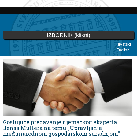
Skoči
na
glavni
sadržaj
IZBORNIK (klikni)
Hrvatski
English
Vi ste ovdje
Gostujuće predavanje njemačkog eksperta
Jensa Müllera na temu „Upravljanje
međunarodnom gospodarskom suradnjom“