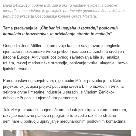
Dana 24.3.2015. godine u 10 sati u okviru nastave iz kolegija Osnove
menadžmenta održano je gostujuće predavanje gospodina Jensa Müllera
trenutnog eksperta Gospodarske komore Grada Mostara.
Tema predavanja je:
„
Čimbenici uspjeha u izgradnji poslovnih
kontakata u inozemstvu, te privlačenje stranih investicija“
Gospodin Jens Müller tijekom svoje karijere savjetovao je engleske,
njemačke i nizozemske tvrtke prilikom nastupa na tržištima srednje i
istočne Europe. Aktivnosti poslovnog savjetovanja bile su, analiza
tržišta, razvoj marketinške strategije, osnivanje tvrtke, ulaganje i razvoj
ljudskih resursa.
Pored poslovnog savjetovanja, gospodin Müller provodio je različite
projekte, uključujući projekt poticanja izvoza BiH proizvodnih tvrtki iz
sektora drvne i metalne industrije u suradnji s Vladom Zeničko-
dobojske županije i njemačkim partnerima.
Također je u suradnji s njemačkom industrijsko-trgovinskom komorom,
razvijao nastavne planove i programe te izvodio različite stručne
seminare u području upravljanje međunarodnim poslovnim kontaktima.