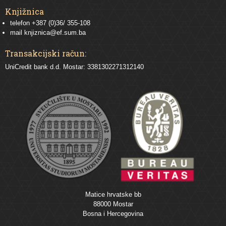
Knjižnica
telefon +387 (0)36/ 355-108
mail
knjiznica@ef.sum.ba
Transakcijski račun:
UniCredit bank d.d. Mostar: 3381302271312140
Matice hrvatske bb
88000 Mostar
Bosna i Hercegovina