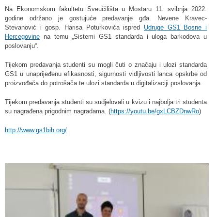
Na Ekonomskom fakultetu Sveučilišta u Mostaru 11. svibnja 2022.
godine održano je gostujuće predavanje gđa. Nevene Kravec-
Stevanović i gosp. Harisa Poturkovića ispred
Udruge GS1 Bosne i
Hercegovine
na temu „Sistemi GS1 standarda i uloga barkodova u
poslovanju“.
Tijekom predavanja studenti su mogli čuti o značaju i ulozi standarda
GS1 u unaprijeđenu efikasnosti, sigurnosti vidljivosti lanca opskrbe od
proizvođača do potrošača te ulozi standarda u digitalizaciji poslovanja.
Tijekom predavanja studenti su sudjelovali u kvizu i najbolja tri studenta
su nagrađena prigodnim nagradama. (
https://youtu.be/gxLCBZDnwRo
)
http://www.gs1bih.org/