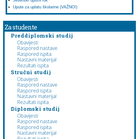
Jesenski upisni rok
Upute za uplatu školarine (VAŽNO!)
Za studente
Preddiplomski studij
Obavijesti
Raspored nastave
Raspored ispita
Nastavni materijal
Rezultati ispita
Stručni studij
Obavijesti
Raspored nastave
Raspored ispita
Nastavni materijal
Rezultati ispita
Diplomski studij
Obavijesti
Raspored nastave
Raspored ispita
Nastavni materijal
Rezultati ispita