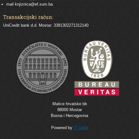
mail
knjiznica@ef.sum.ba
Transakcijski račun:
UniCredit bank d.d. Mostar: 3381302271312140
Matice hrvatske bb
88000 Mostar
Bosna i Hercegovina
Powered by
IT Odjel