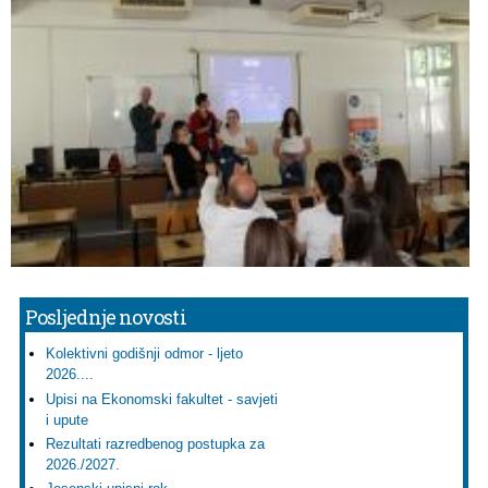
Posljednje novosti
Kolektivni godišnji odmor - ljeto
2026....
Upisi na Ekonomski fakultet - savjeti
i upute
Rezultati razredbenog postupka za
2026./2027.