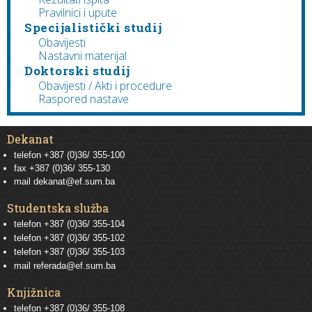
Pravilnici i upute
Specijalistički studij
Obavijesti
Nastavni materijal
Doktorski studij
Obavijesti / Akti i procedure
Raspored nastave
Dekanat
telefon +387 (0)36/ 355-100
fax +387 (0)36/ 355-130
mail
dekanat@ef.sum.ba
Studentska služba
telefon
+387 (0)36/ 355-104
telefon
+387 (0)36/ 355-102
telefon
+387 (0)36/ 355-103
mail
referada@ef.sum.ba
Knjižnica
telefon +387 (0)36/ 355-108