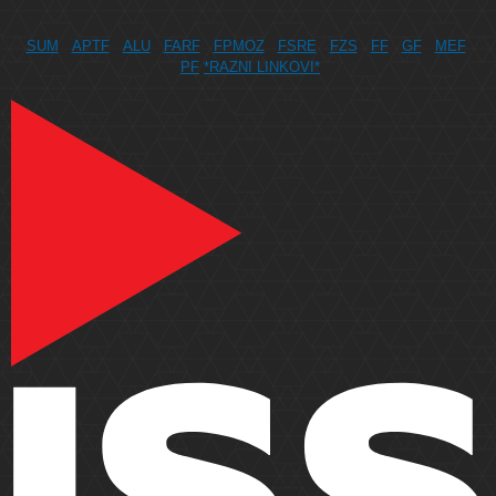
SUM
APTF
ALU
FARF
FPMOZ
FSRE
FZS
FF
GF
MEF
PF
*RAZNI LINKOVI*