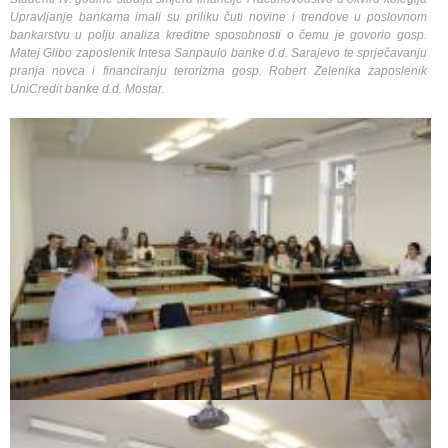
Upravljanje bankama imali su priliku čuti novine i trendove u poslovnom
bankarstvu u polju analiza kreditne sposobnosti o čemu je govorio gosp.
Matej Glibo zaposlenik Intesa Sanpaulo banke d.d. Sarajevo te sprječavanju
pranja novca i financiranju terorizma gosp. Robert Zelenika zaposlenik
UniCredit banke d.d. Mostar.