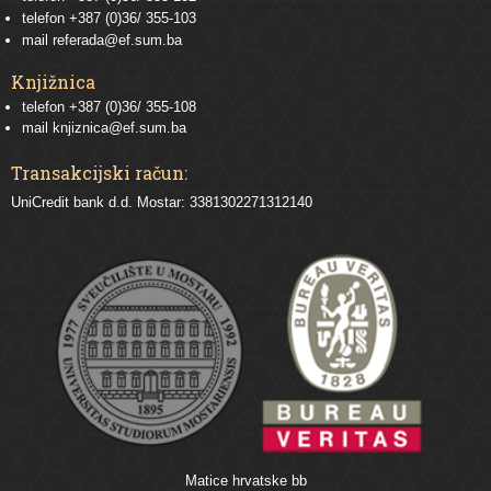
telefon
+387 (0)36/ 355-103
mail
referada@ef.sum.ba
Knjižnica
telefon +387 (0)36/ 355-108
mail
knjiznica@ef.sum.ba
Transakcijski račun:
UniCredit bank d.d. Mostar: 3381302271312140
Matice hrvatske bb