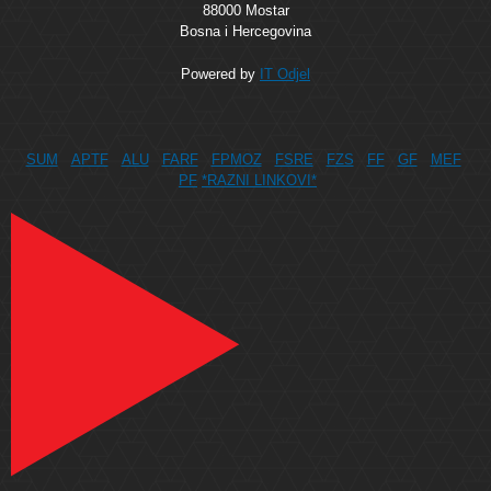
88000 Mostar
Bosna i Hercegovina
Powered by
IT Odjel
SUM
APTF
ALU
FARF
FPMOZ
FSRE
FZS
FF
GF
MEF
PF
*RAZNI LINKOVI*