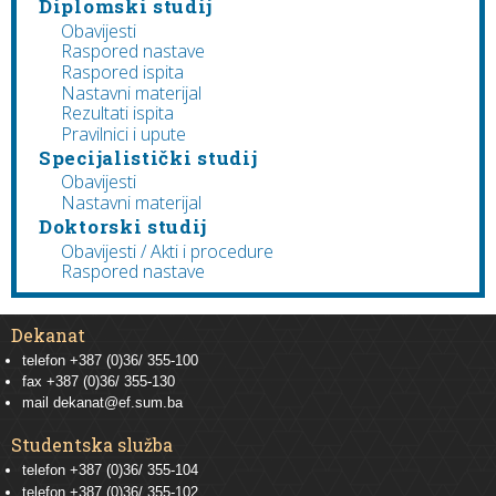
Diplomski studij
Obavijesti
Raspored nastave
Raspored ispita
Nastavni materijal
Rezultati ispita
Pravilnici i upute
Specijalistički studij
Obavijesti
Nastavni materijal
Doktorski studij
Obavijesti / Akti i procedure
Raspored nastave
Dekanat
telefon +387 (0)36/ 355-100
fax +387 (0)36/ 355-130
mail
dekanat@ef.sum.ba
Studentska služba
telefon
+387 (0)36/ 355-104
telefon
+387 (0)36/ 355-102