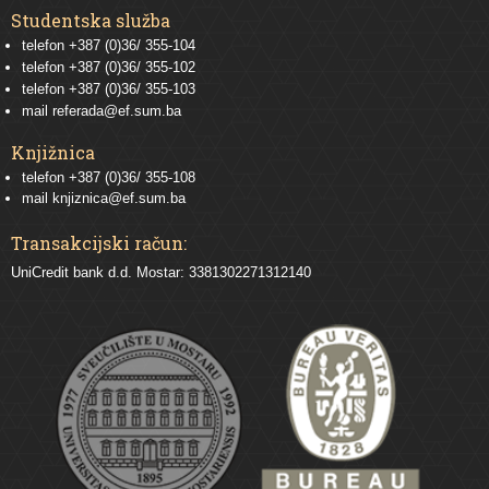
Studentska služba
telefon
+387 (0)36/ 355-104
telefon
+387 (0)36/ 355-102
telefon
+387 (0)36/ 355-103
mail
referada@ef.sum.ba
Knjižnica
telefon +387 (0)36/ 355-108
mail
knjiznica@ef.sum.ba
Transakcijski račun:
UniCredit bank d.d. Mostar: 3381302271312140