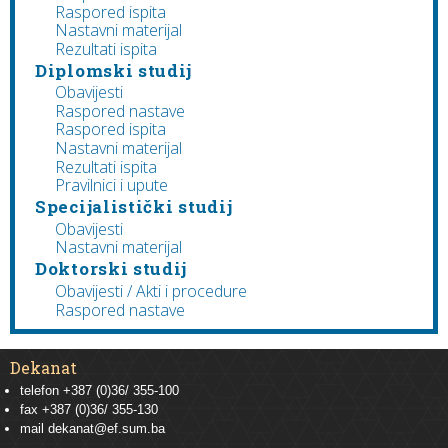
Raspored ispita
Nastavni materijal
Rezultati ispita
Diplomski studij
Obavijesti
Raspored nastave
Raspored ispita
Nastavni materijal
Rezultati ispita
Pravilnici i upute
Specijalistički studij
Obavijesti
Nastavni materijal
Doktorski studij
Obavijesti / Akti i procedure
Raspored nastave
Dekanat
telefon +387 (0)36/ 355-100
fax +387 (0)36/ 355-130
mail
dekanat@ef.sum.ba