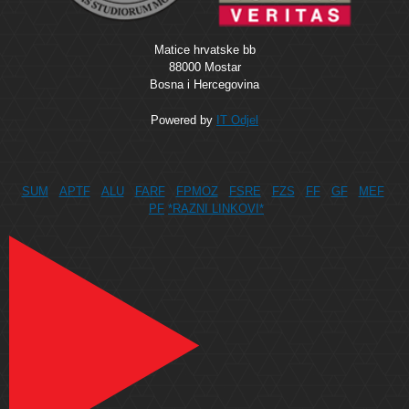
Matice hrvatske bb
88000 Mostar
Bosna i Hercegovina
Powered by
IT Odjel
SUM
APTF
ALU
FARF
FPMOZ
FSRE
FZS
FF
GF
MEF
PF
*RAZNI LINKOVI*