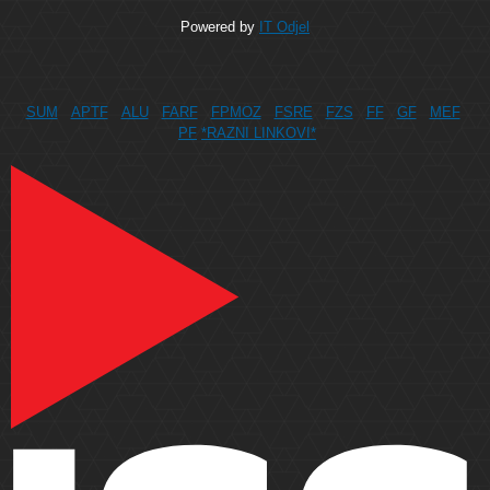
Powered by
IT Odjel
SUM
APTF
ALU
FARF
FPMOZ
FSRE
FZS
FF
GF
MEF
PF
*RAZNI LINKOVI*