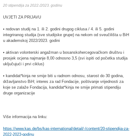
20 stipendija za 2022./2023. godinu
UVJETI ZA PRIJAVU
• redovan studij na 1. ili 2. godini drugog ciklusa / 4. ili 5. godini
integriranog studija (sve studijske grupe) na nekom od sveučilišta u BiH
u akademskoj 2022/2023. godini
• aktivan volonterski angažman u bosanskohercegovačkom društvu i
prosjek ocjena najmanje 8,00 odnosno 3,5 (svi ispiti od početka studija
uključujući i prvi ciklus)
• kandidat*kinja ne smije biti u radnom odnosu, starost do 30 godina,
državljanstvo BiH; interes za rad Fondacije, poštivanje vrijednosti za
koje se zalaže Fondacija, kandidat*kinja ne smije primati stipendiju
druge organizacije
Više informacija na linku:
https://www.kas.de/bs/kas-international/detail/-/content/20-stipendija-za-
2022-2023-godinu