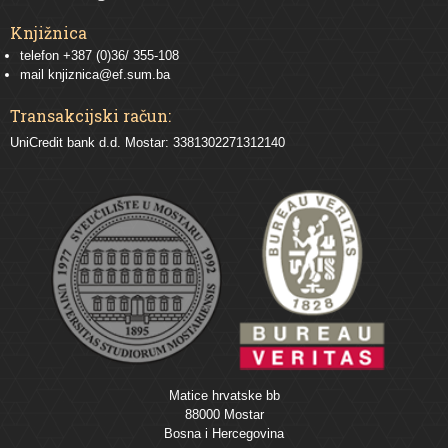
Knjižnica
telefon +387 (0)36/ 355-108
mail
knjiznica@ef.sum.ba
Transakcijski račun:
UniCredit bank d.d. Mostar: 3381302271312140
Matice hrvatske bb
88000 Mostar
Bosna i Hercegovina