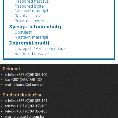
Raspored nastave
Raspored ispita
Nastavni materijal
Rezultati ispita
Pravilnici i upute
Specijalistički studij
Obavijesti
Nastavni materijal
Doktorski studij
Obavijesti / Akti i procedure
Raspored nastave
Dekanat
telefon +387 (0)36/ 355-100
fax +387 (0)36/ 355-130
mail
dekanat@ef.sum.ba
Studentska služba
telefon
+387 (0)36/ 355-104
telefon
+387 (0)36/ 355-102
telefon
+387 (0)36/ 355-103
mail
referada@ef.sum.ba