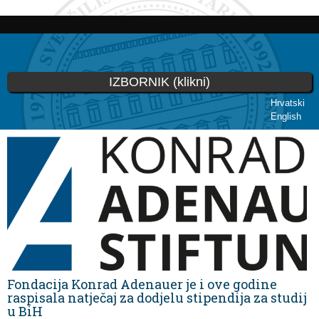
Skoči
na
glavni
sadržaj
IZBORNIK (klikni)
Hrvatski
English
Vi ste ovdje
Fondacija Konrad Adenauer je i ove godine
raspisala natječaj za dodjelu stipendija za studij
u BiH