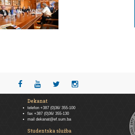
Dekanat
telefon +387 (0)36/ 355-100
fax +387 (0)36/ 355-130
mail
dekanat@ef.sum.ba
Studentska služba