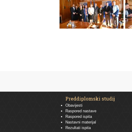
Preddiplomski studij
Obavijesti
Raspored nastave
Raspored ispita
Nastavni materijal
Rezultati ispita