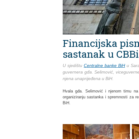
Financijska pis
sastanak u CBB
U sjedištu
Centralne banke BiH
u Sara
guvernera gđa. Selimović, viceguverner
njena unaprijeđena u BiH.
Hvala gđa. Selimović i njenom timu na 
organiziranju sastanka i spremnosti za re
BiH.