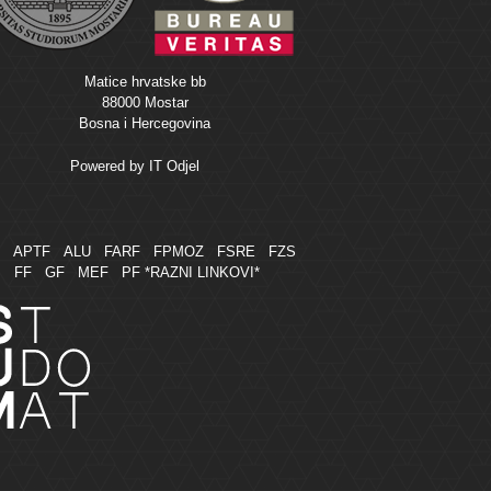
Matice hrvatske bb
88000 Mostar
Bosna i Hercegovina
Powered by
IT Odjel
M
APTF
ALU
FARF
FPMOZ
FSRE
FZS
FF
GF
MEF
PF
*RAZNI LINKOVI*