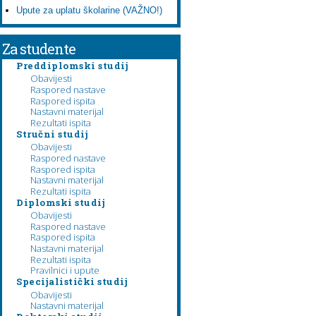
Upute za uplatu školarine (VAŽNO!)
Za studente
Preddiplomski studij
Obavijesti
Raspored nastave
Raspored ispita
Nastavni materijal
Rezultati ispita
Stručni studij
Obavijesti
Raspored nastave
Raspored ispita
Nastavni materijal
Rezultati ispita
Diplomski studij
Obavijesti
Raspored nastave
Raspored ispita
Nastavni materijal
Rezultati ispita
Pravilnici i upute
Specijalistički studij
Obavijesti
Nastavni materijal