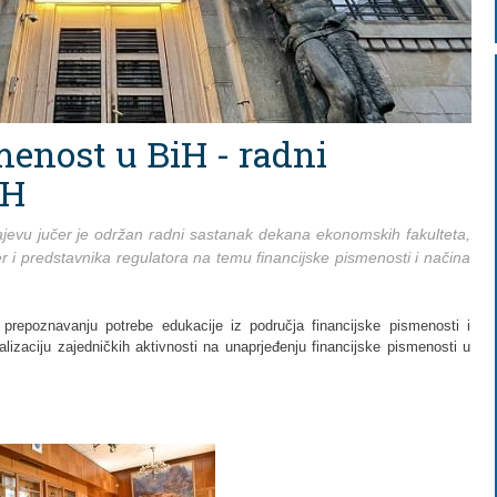
menost u BiH - radni
iH
jevu jučer je održan radni sastanak dekana ekonomskih fakulteta,
 i predstavnika regulatora na temu financijske pismenosti i načina
prepoznavanju potrebe edukacije iz područja financijske pismenosti i
alizaciju zajedničkih aktivnosti na unaprjeđenju financijske pismenosti u