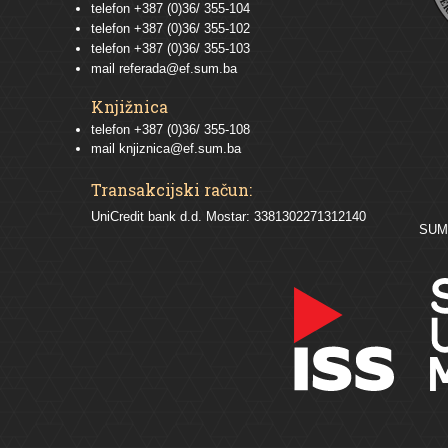
telefon
+387 (0)36/ 355-104
telefon
+387 (0)36/ 355-102
telefon
+387 (0)36/ 355-103
mail
referada@ef.sum.ba
Knjižnica
telefon +387 (0)36/ 355-108
mail
knjiznica@ef.sum.ba
Transakcijski račun:
UniCredit bank d.d. Mostar: 3381302271312140
SU