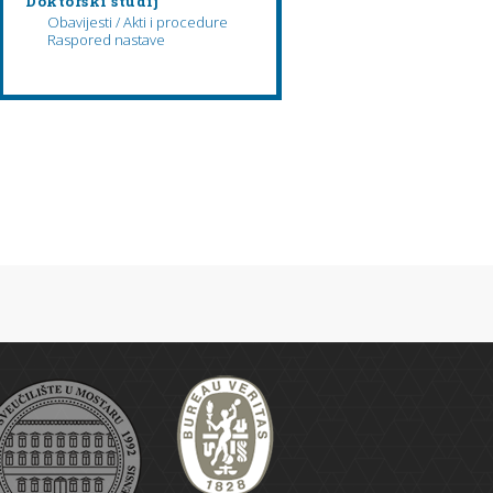
Doktorski studij
Obavijesti / Akti i procedure
Raspored nastave