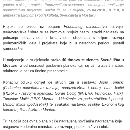
godinu,
u sklopu projekta
Poduzetništvo studenata – od ideje do realizacije
poduzetničkih projekata,
održat će se
u srijedu, 25.04.2018., u 11h, u
amfiteatru Ekonomskog fakulteta, Sveučilišta u Mostaru
Projekt se izvodi uz potporu
Federalnog ministarstva razvoja,
poduzetništva i obrta
te se kroz ovaj projekt nastoji staviti naglasak na
poticanje inovativnosti i kreativnosti studenata s ciljem razvoja
poduzetničkih ideja i projekata koje bi u narednom periodu postali
samoodrživi.
U natjecanju je sudjelovalo
preko 40 timova studenata Sveučilišta u
Mostaru,
a od šesnaest poslovnih planova koji su ušli u završni izbor,
odabrano je pet za finalne prezentacije.
Konačnu odluku donijet će stručni žiri u sastavu:
Josip Tomičić
(Federalno ministarstvo razvoja, poduzetništva i obrta), Ivan Jelčić
(HERAG - razvojna agencija), Goran Dodig (INTERA Tehnološki Park),
Tomislav Majić (LINK Mostar – Udruženje za poduzetništvo i posao),
Dalibor Miloš (poduzetnik) te svakako nastavno osoblje Ekonomskog
fakulteta, Sveučilišta u Mostaru.
Tri najbolja poslovna plana bit će nagrađena novčanim nagradama koje
osigurava Federalno ministarstvo razvoja, poduzetništva i obrta: