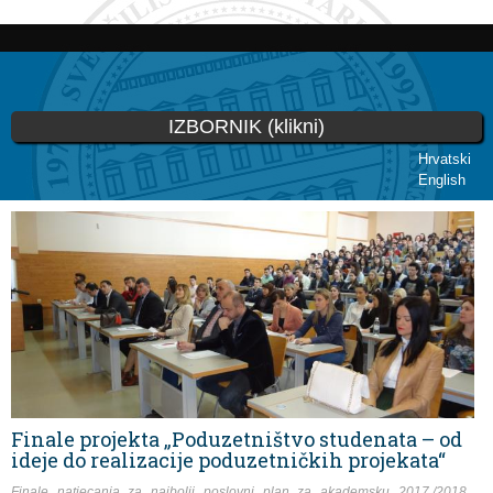
Skoči
na
glavni
sadržaj
IZBORNIK (klikni)
Hrvatski
English
Vi ste ovdje
Finale projekta „Poduzetništvo studenata – od
ideje do realizacije poduzetničkih projekata“
Finale natjecanja za najbolji poslovni plan za
akademsku 2017./2018.