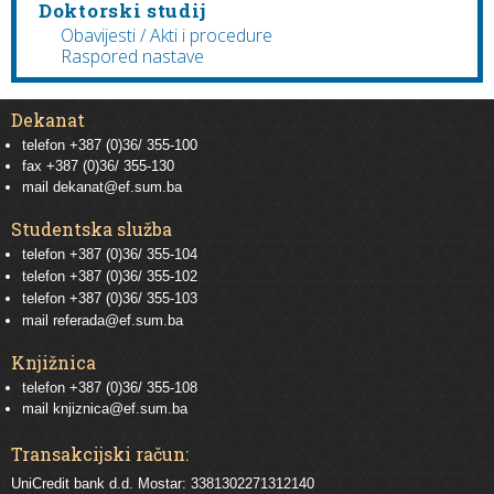
Doktorski studij
Obavijesti / Akti i procedure
Raspored nastave
Dekanat
telefon +387 (0)36/ 355-100
fax +387 (0)36/ 355-130
mail
dekanat@ef.sum.ba
Studentska služba
telefon
+387 (0)36/ 355-104
telefon
+387 (0)36/ 355-102
telefon
+387 (0)36/ 355-103
mail
referada@ef.sum.ba
Knjižnica
telefon +387 (0)36/ 355-108
mail
knjiznica@ef.sum.ba
Transakcijski račun:
UniCredit bank d.d. Mostar: 3381302271312140