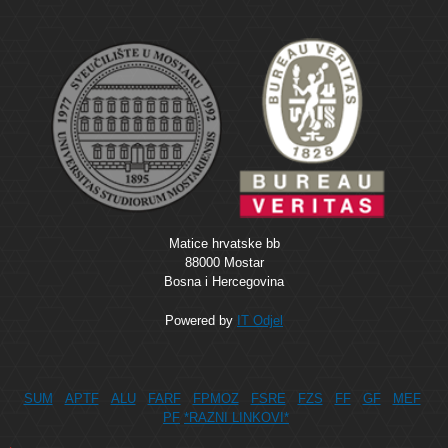
Matice hrvatske bb
88000 Mostar
Bosna i Hercegovina
Powered by
IT Odjel
SUM
APTF
ALU
FARF
FPMOZ
FSRE
FZS
FF
GF
MEF
PF
*RAZNI LINKOVI*