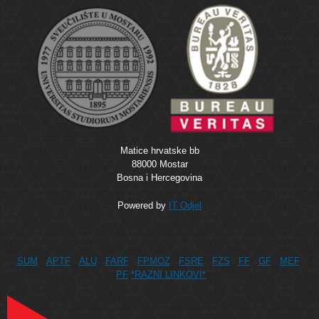
Matice hrvatske bb
88000 Mostar
Bosna i Hercegovina
Powered by
IT Odjel
SUM
APTF
ALU
FARF
FPMOZ
FSRE
FZS
FF
GF
MEF
PF
*RAZNI LINKOVI*