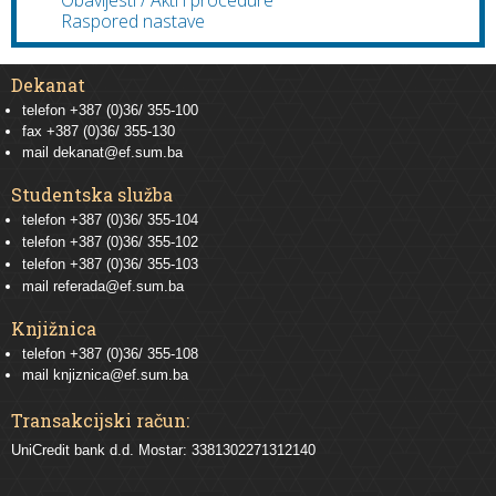
Obavijesti / Akti i procedure
Raspored nastave
Dekanat
telefon +387 (0)36/ 355-100
fax +387 (0)36/ 355-130
mail
dekanat@ef.sum.ba
Studentska služba
telefon
+387 (0)36/ 355-104
telefon
+387 (0)36/ 355-102
telefon
+387 (0)36/ 355-103
mail
referada@ef.sum.ba
Knjižnica
telefon +387 (0)36/ 355-108
mail
knjiznica@ef.sum.ba
Transakcijski račun:
UniCredit bank d.d. Mostar: 3381302271312140