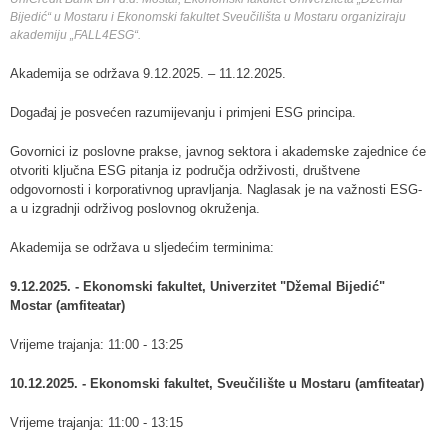
Bijedić“ u Mostaru i Ekonomski fakultet Sveučilišta u Mostaru organiziraju
akademiju „FALL4ESG“.
Akademija se održava 9.12.2025. – 11.12.2025.
Događaj je posvećen razumijevanju i primjeni ESG principa.
Govornici iz poslovne prakse, javnog sektora i akademske zajednice će
otvoriti ključna ESG pitanja iz područja održivosti, društvene
odgovornosti i korporativnog upravljanja. Naglasak je na važnosti ESG-
a u izgradnji održivog poslovnog okruženja.
Akademija se održava u sljedećim terminima:
9.12.2025. - Ekonomski fakultet, Univerzitet "Džemal Bijedić"
Mostar (amfiteatar)
Vrijeme trajanja: 11:00 - 13:25
10.12.2025. - Ekonomski fakultet, Sveučilište u Mostaru (amfiteatar)
Vrijeme trajanja: 11:00 - 13:15