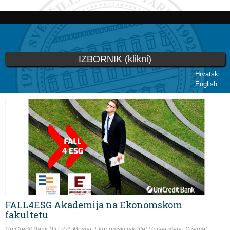
Skoči
na
glavni
sadržaj
IZBORNIK (klikni)
Hrvatski
English
Vi ste ovdje
FALL4ESG Akademija na Ekonomskom
fakultetu
UniCredit Bank BiH d.d. Mostar, Ekonomski fakultet Univerziteta „Džemal