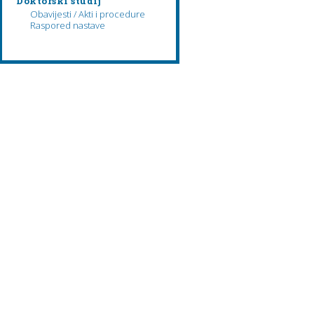
Doktorski studij
Obavijesti / Akti i procedure
Raspored nastave