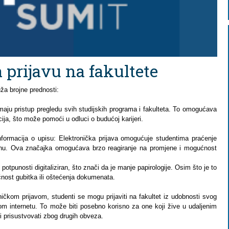
a prijavu na fakultete
uža brojne prednosti:
aju pristup pregledu svih studijskih programa i fakulteta. To omogućava
pcija, što može pomoći u odluci o budućoj karijeri.
nformacija o upisu: Elektronička prijava omogućuje studentima praćenje
enu. Ova značajka omogućava brzo reagiranje na promjene i mogućnost
potpunosti digitaliziran, što znači da je manje papirologije. Osim što je to
ućnost gubitka ili oštećenja dokumenata.
roničkom prijavom, studenti se mogu prijaviti na fakultet iz udobnosti svog
upom internetu. To može biti posebno korisno za one koji žive u udaljenim
ki prisustvovati zbog drugih obveza.