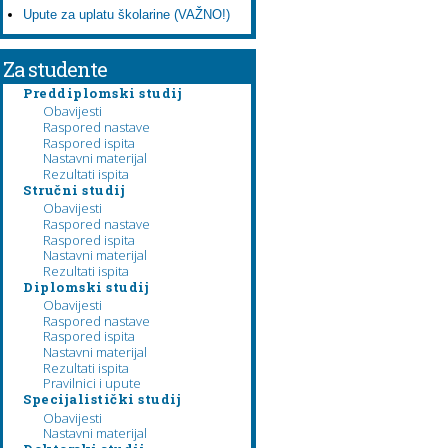
Upute za uplatu školarine (VAŽNO!)
Za studente
Preddiplomski studij
Obavijesti
Raspored nastave
Raspored ispita
Nastavni materijal
Rezultati ispita
Stručni studij
Obavijesti
Raspored nastave
Raspored ispita
Nastavni materijal
Rezultati ispita
Diplomski studij
Obavijesti
Raspored nastave
Raspored ispita
Nastavni materijal
Rezultati ispita
Pravilnici i upute
Specijalistički studij
Obavijesti
Nastavni materijal