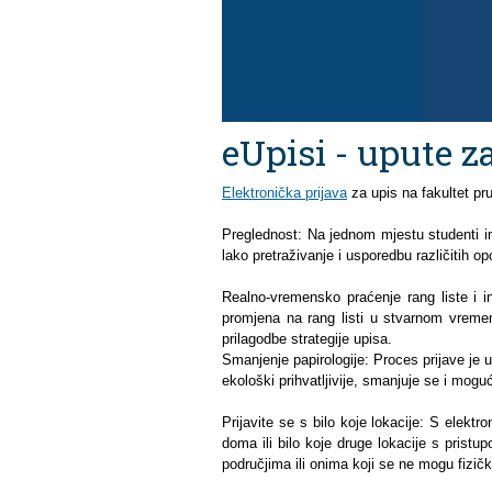
eUpisi - upute z
Elektronička prijava
za upis na fakultet pr
Preglednost: Na jednom mjestu studenti im
lako pretraživanje i usporedbu različitih o
Realno-vremensko praćenje rang liste i i
promjena na rang listi u stvarnom vrem
prilagodbe strategije upisa.
Smanjenje papirologije: Proces prijave je u 
ekološki prihvatljivije, smanjuje se i mog
Prijavite se s bilo koje lokacije: S elekt
doma ili bilo koje druge lokacije s prist
područjima ili onima koji se ne mogu fizič