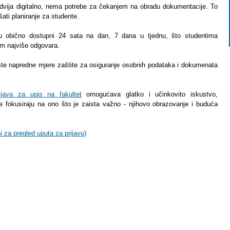
odvija digitalno, nema potrebe za čekanjem na obradu dokumentacije. To
ati planiranje za studente.
su obično dostupni 24 sata na dan, 7 dana u tjednu, što studentima
m najviše odgovara.
iste napredne mjere zaštite za osiguranje osobnih podataka i dokumenata
rijava za upis na fakultet
omogućava glatko i učinkovito iskustvo,
fokusiraju na ono što je zaista važno - njihovo obrazovanje i buduća
ni za pregled uputa za prijavu)