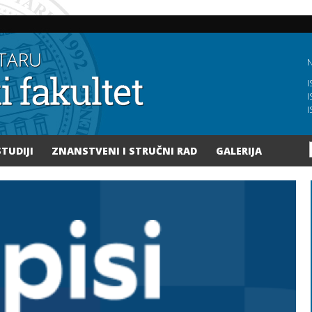
Skoči
na
glavni
sadržaj
N
I
I
I
STUDIJI
ZNANSTVENI I STRUČNI RAD
GALERIJA