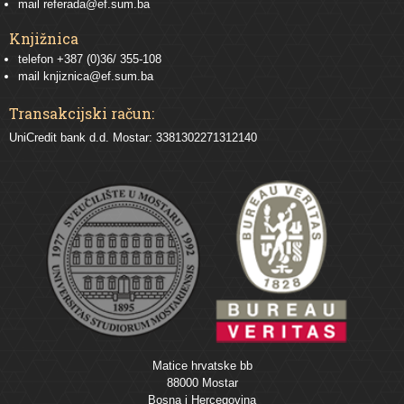
mail
referada@ef.sum.ba
Knjižnica
telefon +387 (0)36/ 355-108
mail
knjiznica@ef.sum.ba
Transakcijski račun:
UniCredit bank d.d. Mostar: 3381302271312140
Matice hrvatske bb
88000 Mostar
Bosna i Hercegovina