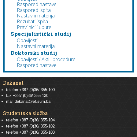
Raspored nastave
Raspored ispita
Nastavni materijal
Rezultati ispita
Pravilnici i upute
Specijalistički studij
Obavijesti
Nastavni materijal
Doktorski studij
Obavijesti / Akti i procedure
Raspored nastave
Dekanat
telefon +387 (0)36/ 355-100
fax +387 (0)36/ 355-130
mail
dekanat@ef.sum.ba
Studentska služba
telefon
+387 (0)36/ 355-104
telefon
+387 (0)36/ 355-102
telefon
+387 (0)36/ 355-103