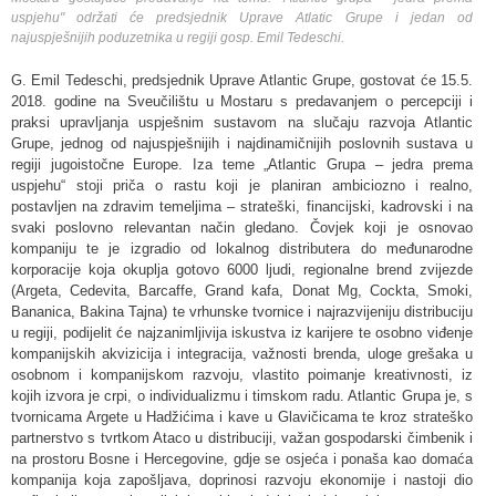
uspjehu" održati će predsjednik Uprave Atlatic Grupe i jedan od
najuspješnijih poduzetnika u regiji gosp. Emil Tedeschi.
G. Emil Tedeschi, predsjednik Uprave Atlantic Grupe, gostovat će 15.5.
2018. godine na Sveučilištu u Mostaru s predavanjem o percepciji i
praksi upravljanja uspješnim sustavom na slučaju razvoja Atlantic
Grupe, jednog od najuspješnijih i najdinamičnijih poslovnih sustava u
regiji jugoistočne Europe. Iza teme „Atlantic Grupa – jedra prema
uspjehu“ stoji priča o rastu koji je planiran ambiciozno i realno,
postavljen na zdravim temeljima – strateški, financijski, kadrovski i na
svaki poslovno relevantan način gledano. Čovjek koji je osnovao
kompaniju te je izgradio od lokalnog distributera do međunarodne
korporacije koja okuplja gotovo 6000 ljudi, regionalne brend zvijezde
(Argeta, Cedevita, Barcaffe, Grand kafa, Donat Mg, Cockta, Smoki,
Bananica, Bakina Tajna) te vrhunske tvornice i najrazvijeniju distribuciju
u regiji, podijelit će najzanimljivija iskustva iz karijere te osobno viđenje
kompanijskih akvizicija i integracija, važnosti brenda, uloge grešaka u
osobnom i kompanijskom razvoju, vlastito poimanje kreativnosti, iz
kojih izvora je crpi, o individualizmu i timskom radu. Atlantic Grupa je, s
tvornicama Argete u Hadžićima i kave u Glavičicama te kroz strateško
partnerstvo s tvrtkom Ataco u distribuciji, važan gospodarski čimbenik i
na prostoru Bosne i Hercegovine, gdje se osjeća i ponaša kao domaća
kompanija koja zapošljava, doprinosi razvoju ekonomije i nastoji dio