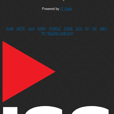
Powered by
IT Odjel
SUM
APTF
ALU
FARF
FPMOZ
FSRE
FZS
FF
GF
MEF
PF
*RAZNI LINKOVI*