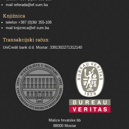
mail
referada@ef.sum.ba
Knjižnica
telefon +387 (0)36/ 355-108
mail
knjiznica@ef.sum.ba
Transakcijski račun:
UniCredit bank d.d. Mostar: 3381302271312140
Matice hrvatske bb
88000 Mostar