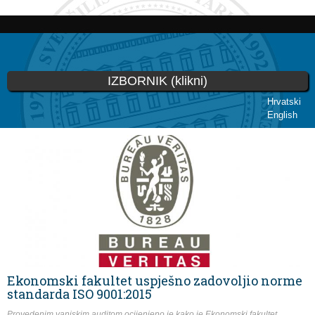
Skoči
na
glavni
sadržaj
IZBORNIK (klikni)
Hrvatski
English
Vi ste ovdje
Ekonomski fakultet uspješno zadovoljio norme
standarda ISO 9001:2015
Provedenim vanjskim auditom ocijenjeno je kako je Ekonomski fakultet