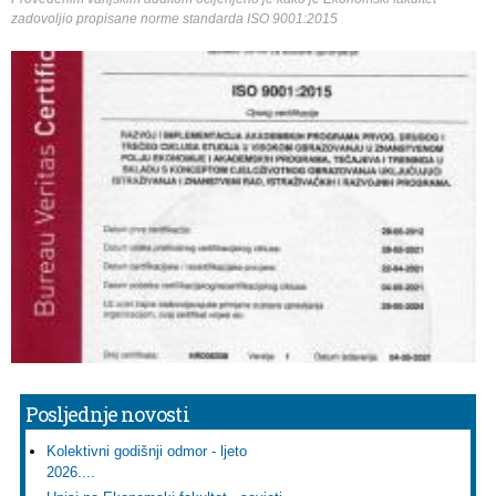
zadovoljio propisane norme standarda ISO 9001:2015
Posljednje novosti
Kolektivni godišnji odmor - ljeto
2026....