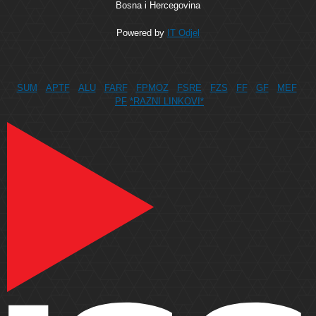
Bosna i Hercegovina
Powered by
IT Odjel
SUM
APTF
ALU
FARF
FPMOZ
FSRE
FZS
FF
GF
MEF
PF
*RAZNI LINKOVI*