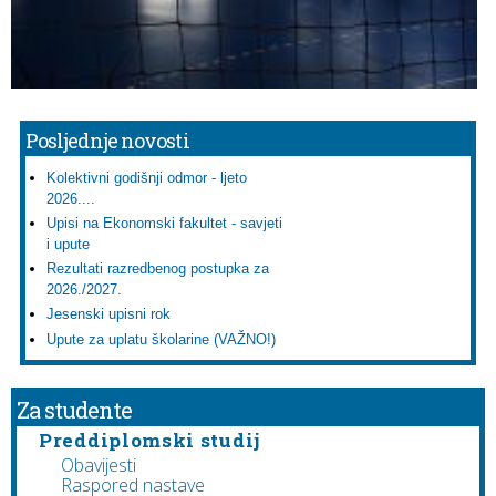
Posljednje novosti
Kolektivni godišnji odmor - ljeto
2026....
Upisi na Ekonomski fakultet - savjeti
i upute
Rezultati razredbenog postupka za
2026./2027.
Jesenski upisni rok
Upute za uplatu školarine (VAŽNO!)
Za studente
Preddiplomski studij
Obavijesti
Raspored nastave