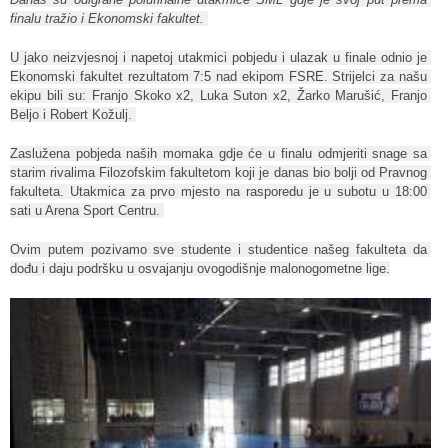
finalu tražio i Ekonomski fakultet. 
U jako neizvjesnoj i napetoj utakmici pobjedu i ulazak u finale odnio je 
Ekonomski fakultet rezultatom 7:5 nad ekipom FSRE. Strijelci za našu 
ekipu bili su: Franjo Skoko x2, Luka Suton x2, Žarko Marušić, Franjo 
Beljo i Robert Kožulj. 
Zaslužena pobjeda naših momaka gdje će u finalu odmjeriti snage sa 
starim rivalima Filozofskim fakultetom koji je danas bio bolji od Pravnog 
fakulteta. Utakmica za prvo mjesto na rasporedu je u subotu u 18:00 
sati u Arena Sport Centru. 
Ovim putem pozivamo sve studente i studentice našeg fakulteta da 
dođu i daju podršku u osvajanju ovogodišnje malonogometne lige.