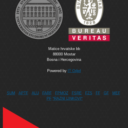
Matice hrvatske bb
88000 Mostar
Bosna i Hercegovina
Powered by
IT Odjel
SUM
APTF
ALU
FARF
FPMOZ
FSRE
FZS
FF
GF
MEF
PF
*RAZNI LINKOVI*