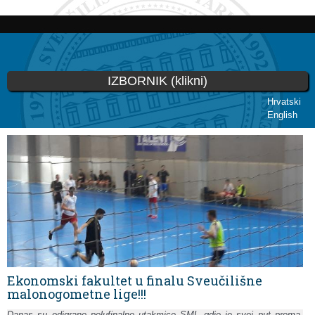
Skoči
na
glavni
sadržaj
IZBORNIK (klikni)
Hrvatski
English
Vi ste ovdje
Ekonomski fakultet u finalu Sveučilišne
malonogometne lige!!!
Danas su odigrane polufinalne utakmice SML gdje je svoj put prema 