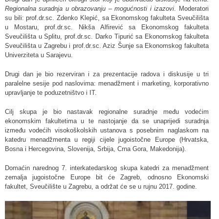
Regionalna suradnja u obrazovanju – mogućnosti i izazovi
. Moderatori
su bili: prof.dr.sc. Zdenko Klepić, sa Ekonomskog fakulteta Sveučilišta
u Mostaru, prof.dr.sc. Nikša Alfirević sa Ekonomskog fakulteta
Sveučilišta u Splitu, prof.dr.sc. Darko Tipurić sa Ekonomskog fakulteta
Sveučilišta u Zagrebu i prof.dr.sc. Aziz Šunje sa Ekonomskog fakulteta
Univerziteta u Sarajevu.
Drugi dan je bio rezerviran i za prezentacije radova i diskusije u tri
paralelne sesije pod naslovima: menadžment i marketing, korporativno
upravljanje te poduzetništvo i IT.
Cilj skupa je bio nastavak regionalne suradnje među vodećim
ekonomskim fakultetima u te nastojanje da se unaprijedi suradnja
između vodećih visokoškolskih ustanova s posebnim naglaskom na
katedru menadžmenta u regiji cijele jugoistočne Europe (Hrvatska,
Bosna i Hercegovina, Slovenija, Srbija, Crna Gora, Makedonija).
Domaćin narednog 7. interkatedarskog skupa katedri za menadžment
zemalja jugoistočne Europe bit će Zagreb, odnosno Ekonomski
fakultet, Sveučilište u Zagrebu, a održat će se u rujnu 2017. godine.