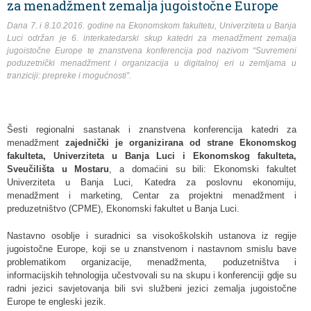
za menadžment zemalja jugoistočne Europe
Dana 7. i 8.10.2016. godine na Ekonomskom fakultetu, Univerziteta u Banja
Luci održan je 6. interkatedarski skup katedri za menadžment zemalja
jugoistočne Europe te znanstvena konferencija pod nazivom
“Suvremeni
poduzetnički menadžment i organizacija u digitalnoj eri u zemljama u
tranziciji: prepreke i mogućnosti”.
Šesti regionalni sastanak i znanstvena konferencija katedri za
menadžment
zajednički je organizirana od strane Ekonomskog
fakulteta, Univerziteta u Banja Luci i Ekonomskog fakulteta,
Sveučilišta u Mostaru
, a domaćini su bili: Ekonomski fakultet
Univerziteta u Banja Luci, Katedra za poslovnu ekonomiju,
menadžment i marketing, Centar za projektni menadžment i
preduzetništvo (CPME), Ekonomski fakultet u Banja Luci.
Nastavno osoblje i suradnici sa visokoškolskih ustanova iz regije
jugoistočne Europe, koji se u znanstvenom i nastavnom smislu bave
problematikom organizacije, menadžmenta, poduzetništva i
informacijskih tehnologija učestvovali su na skupu i konferenciji gdje su
radni jezici savjetovanja bili svi službeni jezici zemalja jugoistočne
Europe te engleski jezik.