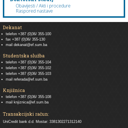
Obavijesti / Akti i procedure
Raspored nastave
Dekanat
telefon +387 (0)36/ 355-100
fax +387 (0)36/ 355-130
mail
dekanat@ef.sum.ba
Studentska služba
telefon
+387 (0)36/ 355-104
telefon
+387 (0)36/ 355-102
telefon
+387 (0)36/ 355-103
mail
referada@ef.sum.ba
Knjižnica
telefon +387 (0)36/ 355-108
mail
knjiznica@ef.sum.ba
Transakcijski račun:
UniCredit bank d.d. Mostar: 3381302271312140