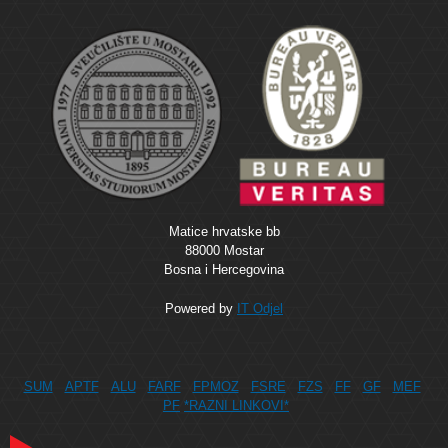
Matice hrvatske bb
88000 Mostar
Bosna i Hercegovina
Powered by
IT Odjel
SUM
APTF
ALU
FARF
FPMOZ
FSRE
FZS
FF
GF
MEF
PF
*RAZNI LINKOVI*