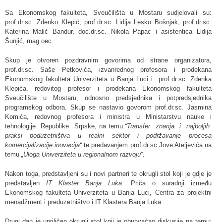
Sa Ekonomskog fakulteta, Sveučilišta u Mostaru sudjelovali su:
prof.dr.sc. Zdenko Klepić, prof.dr.sc. Lidija Lesko Bošnjak, prof.dr.sc.
Katerina Malić Bandur, doc.dr.sc. Nikola Papac i asistentica Lidija
Šunjić, mag.oec.
Skup je otvoren pozdravnim govorima od strane organizatora,
prof.dr.sc. Saše Petkovića, izvanrednog profesora i prodekana
Ekonomskog fakulteta Univerziteta u Banja Luci i prof.dr.sc. Zdenka
Klepića, redovitog profesor i prodekana Ekonomskog fakulteta
Sveučilište u Mostaru, odnosno predsjednika i potpredsjednika
programskog odbora. Skup se nastavio govorom prof.dr.sc. Jasmina
Komića, redovnog profesora i ministra u Ministarstvu nauke i
tehnologije Republike Srpske, na temu
:“Transfer znanja i najboljih
praksi poduzetništva u realni sektor i podržavanje procesa
komercijalizacije inovacija“
te predavanjem prof.dr.sc Jove Ateljevića na
temu
„Uloga Univerziteta u regionalnom razvoju“.
Nakon toga, predstavljeni su i novi partneri te okrugli stol koji je gdje je
predstavljen
IT Klaster Banja Luka:
Priča o suradnji između
Ekonomskog fakulteta Univerziteta u Banja Luci, Centra za projektni
menadžment i preduzetništvo i IT Klastera Banja Luka.
Drugi dan je upriličen okrugli stol koji je obuhvaćao diskusije na temu: