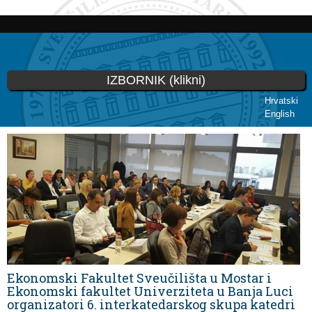
Skoči
na
glavni
sadržaj
IZBORNIK (klikni)
Hrvatski
English
Vi ste ovdje
Ekonomski Fakultet Sveučilišta u Mostar i
Ekonomski fakultet Univerziteta u Banja Luci
organizatori 6. interkatedarskog skupa katedri