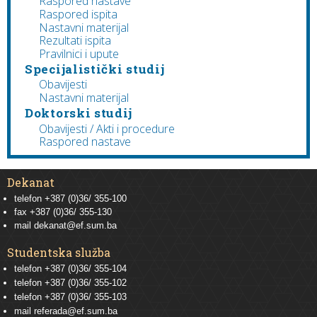
Raspored nastave
Raspored ispita
Nastavni materijal
Rezultati ispita
Pravilnici i upute
Specijalistički studij
Obavijesti
Nastavni materijal
Doktorski studij
Obavijesti / Akti i procedure
Raspored nastave
Dekanat
telefon +387 (0)36/ 355-100
fax +387 (0)36/ 355-130
mail
dekanat@ef.sum.ba
Studentska služba
telefon
+387 (0)36/ 355-104
telefon
+387 (0)36/ 355-102
telefon
+387 (0)36/ 355-103
mail
referada@ef.sum.ba