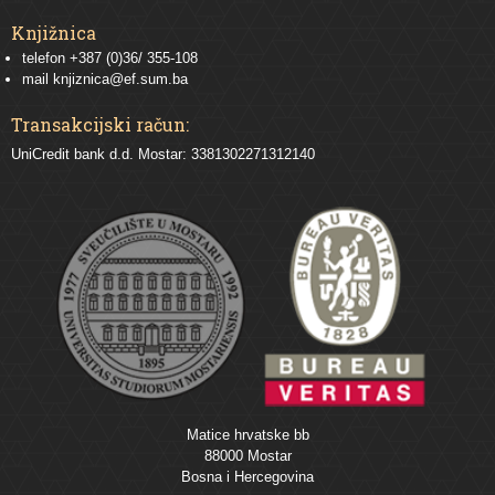
Knjižnica
telefon +387 (0)36/ 355-108
mail
knjiznica@ef.sum.ba
Transakcijski račun:
UniCredit bank d.d. Mostar: 3381302271312140
Matice hrvatske bb
88000 Mostar
Bosna i Hercegovina