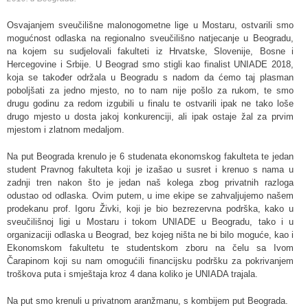
Osvajanjem sveučilišne malonogometne lige u Mostaru, ostvarili smo
mogućnost odlaska na regionalno sveučilišno natjecanje u Beogradu,
na kojem su sudjelovali fakulteti iz Hrvatske, Slovenije, Bosne i
Hercegovine i Srbije. U Beograd smo stigli kao finalist UNIADE 2018,
koja se također održala u Beogradu s nadom da ćemo taj plasman
poboljšati za jedno mjesto, no to nam nije pošlo za rukom, te smo
drugu godinu za redom izgubili u finalu te ostvarili ipak ne tako loše
drugo mjesto u dosta jakoj konkurenciji, ali ipak ostaje žal za prvim
mjestom i zlatnom medaljom.
Na put Beograda krenulo je 6 studenata ekonomskog fakulteta te jedan
student Pravnog fakulteta koji je izašao u susret i krenuo s nama u
zadnji tren nakon što je jedan naš kolega zbog privatnih razloga
odustao od odlaska. Ovim putem, u ime ekipe se zahvaljujemo našem
prodekanu prof. Igoru Živki, koji je bio bezrezervna podrška, kako u
sveučilišnoj ligi u Mostaru i tokom UNIADE u Beogradu, tako i u
organizaciji odlaska u Beograd, bez kojeg ništa ne bi bilo moguće, kao i
Ekonomskom fakultetu te studentskom zboru na čelu sa Ivom
Čarapinom koji su nam omogućili financijsku podršku za pokrivanjem
troškova puta i smještaja kroz 4 dana koliko je UNIADA trajala.
Na put smo krenuli u privatnom aranžmanu, s kombijem put Beograda.