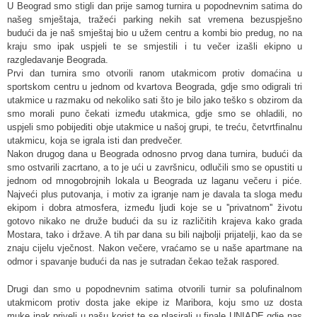
U Beograd smo stigli dan prije samog turnira u popodnevnim satima do
našeg smještaja, tražeći parking nekih sat vremena bezuspješno
budući da je naš smještaj bio u užem centru a kombi bio predug, no na
kraju smo ipak uspjeli te se smjestili i tu večer izašli ekipno u
razgledavanje Beograda.
Prvi dan turnira smo otvorili ranom utakmicom protiv domaćina u
sportskom centru u jednom od kvartova Beograda, gdje smo odigrali tri
utakmice u razmaku od nekoliko sati što je bilo jako teško s obzirom da
smo morali puno čekati između utakmica, gdje smo se ohladili, no
uspjeli smo pobijediti obje utakmice u našoj grupi, te treću, četvrtfinalnu
utakmicu, koja se igrala isti dan predvečer.
Nakon drugog dana u Beograda odnosno prvog dana turnira, budući da
smo ostvarili zacrtano, a to je ući u završnicu, odlučili smo se opustiti u
jednom od mnogobrojnih lokala u Beograda uz laganu večeru i piće.
Najveći plus putovanja, i motiv za igranje nam je davala ta sloga među
ekipom i dobra atmosfera, između ljudi koje se u ''privatnom'' životu
gotovo nikako ne druže budući da su iz različitih krajeva kako grada
Mostara, tako i države. A tih par dana su bili najbolji prijatelji, kao da se
znaju cijelu vječnost. Nakon večere, vraćamo se u naše apartmane na
odmor i spavanje budući da nas je sutradan čekao težak raspored.
Drugi dan smo u popodnevnim satima otvorili turnir sa polufinalnom
utakmicom protiv dosta jake ekipe iz Maribora, koju smo uz dosta
muke ipak priveli u našu korist te se plasirali u finale UNIADE gdje nas