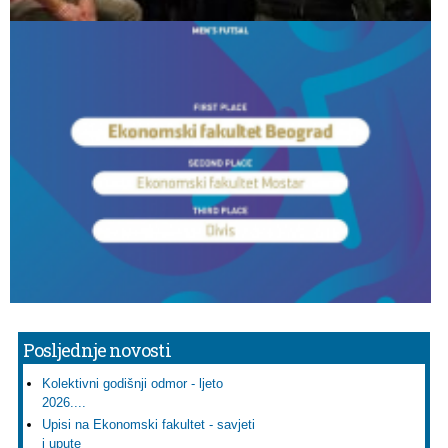
Posljednje novosti
Kolektivni godišnji odmor - ljeto
2026....
Upisi na Ekonomski fakultet - savjeti
i upute