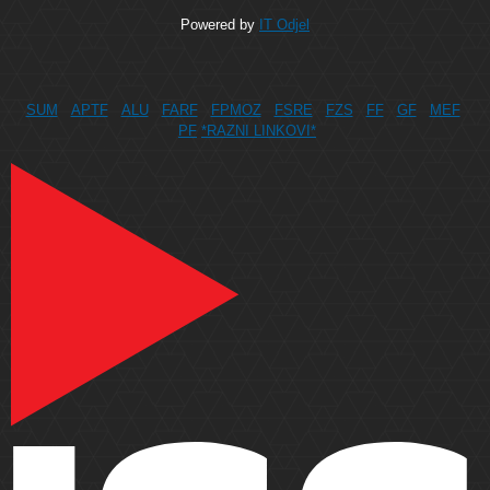
Powered by
IT Odjel
SUM
APTF
ALU
FARF
FPMOZ
FSRE
FZS
FF
GF
MEF
PF
*RAZNI LINKOVI*