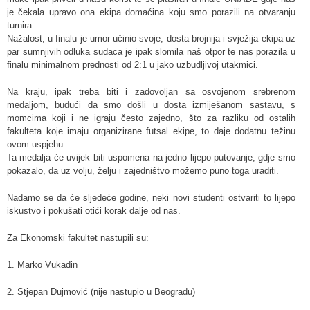
je čekala upravo ona ekipa domaćina koju smo porazili na otvaranju
turnira.
Nažalost, u finalu je umor učinio svoje, dosta brojnija i svježija ekipa uz
par sumnjivih odluka sudaca je ipak slomila naš otpor te nas porazila u
finalu minimalnom prednosti od 2:1 u jako uzbudljivoj utakmici.
Na kraju, ipak treba biti i zadovoljan sa osvojenom srebrenom
medaljom, budući da smo došli u dosta izmiješanom sastavu, s
momcima koji i ne igraju često zajedno, što za razliku od ostalih
fakulteta koje imaju organizirane futsal ekipe, to daje dodatnu težinu
ovom uspjehu.
Ta medalja će uvijek biti uspomena na jedno lijepo putovanje, gdje smo
pokazalo, da uz volju, želju i zajedništvo možemo puno toga uraditi.
Nadamo se da će sljedeće godine, neki novi studenti ostvariti to lijepo
iskustvo i pokušati otići korak dalje od nas.
Za Ekonomski fakultet nastupili su:
1. Marko Vukadin
2. Stjepan Dujmović (nije nastupio u Beogradu)