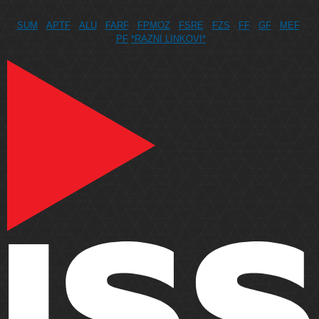
SUM
APTF
ALU
FARF
FPMOZ
FSRE
FZS
FF
GF
MEF
PF
*RAZNI LINKOVI*