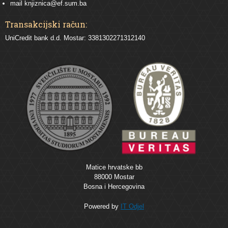
mail
knjiznica@ef.sum.ba
Transakcijski račun:
UniCredit bank d.d. Mostar: 3381302271312140
Matice hrvatske bb
88000 Mostar
Bosna i Hercegovina
Powered by
IT Odjel