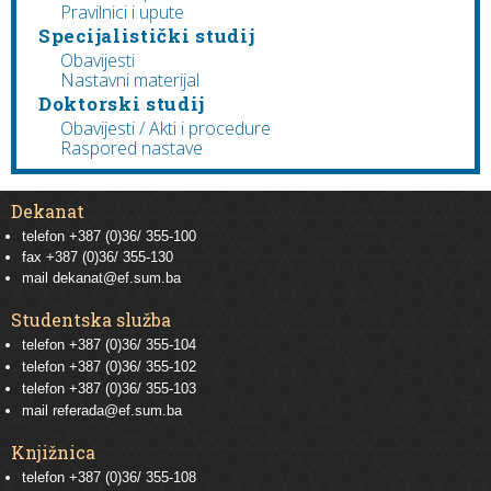
Pravilnici i upute
Specijalistički studij
Obavijesti
Nastavni materijal
Doktorski studij
Obavijesti / Akti i procedure
Raspored nastave
Dekanat
telefon +387 (0)36/ 355-100
fax +387 (0)36/ 355-130
mail
dekanat@ef.sum.ba
Studentska služba
telefon
+387 (0)36/ 355-104
telefon
+387 (0)36/ 355-102
telefon
+387 (0)36/ 355-103
mail
referada@ef.sum.ba
Knjižnica
telefon +387 (0)36/ 355-108