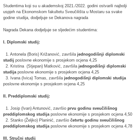
Studentima koji su u akademskoj 2021./2022. godini ostvarili najbolji
uspjeh na Ekonomskom fakultetu Sveučilišta u Mostaru sa svake
godine studija, dodjeljuje se Dekanova nagrada
Nagrada Dekana dodjeljuje se sljedećim studentima:
I. Diplomski studij:
1. Antonela (Boris) Križanović, završila
jednogodišnji diplomski
studij
poslovne ekonomije s prosjekom ocjena 4,25
2. Kristina (Stjepan) Matković, završila
jednogodišnji diplomski
studija
poslovne ekonomije s prosjekom ocjena 4,25
3. Ivana (Ivica) Tomas, završila
jednogodišnji diplomski studija
poslovne ekonomije s prosjekom ocjena 4,25
II. Preddiplomski studij:
1. Josip (Ivan) Antunović, završio
prvu godinu sveučilišnog
preddiplomskog studija
poslovne ekonomije s prosjekom ocjena 4,50
2. Stanko (Željko) Planinić, završio
četvrtu godinu sveučilišnog
preddiplomskog studija
poslovne ekonomije s prosjekom ocjena 4,78
III. Stručni studij