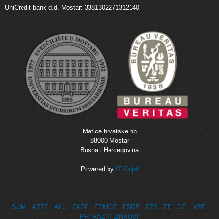
UniCredit bank d.d. Mostar: 3381302271312140
Matice hrvatske bb
88000 Mostar
Bosna i Hercegovina
Powered by
IT Odjel
SUM
APTF
ALU
FARF
FPMOZ
FSRE
FZS
FF
GF
MEF
PF
*RAZNI LINKOVI*