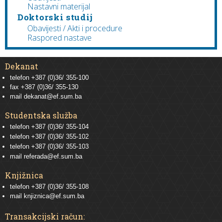
Nastavni materijal
Doktorski studij
Obavijesti / Akti i procedure
Raspored nastave
Dekanat
telefon +387 (0)36/ 355-100
fax +387 (0)36/ 355-130
mail
dekanat@ef.sum.ba
Studentska služba
telefon
+387 (0)36/ 355-104
telefon
+387 (0)36/ 355-102
telefon
+387 (0)36/ 355-103
mail
referada@ef.sum.ba
Knjižnica
telefon +387 (0)36/ 355-108
mail
knjiznica@ef.sum.ba
Transakcijski račun: