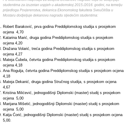
studentima za izuzetan uspjeh u akademskoj 2015./2016. godini, na temelju
prijedloga Povjerenstva, dekanica Ekonomskog fakulteta Sveučilišta u
Mostaru dodjeljuje dekanovu nagradu sljedećim studentima:
Robert Baraković, prva godina Preddiplomskog studija s prosjekom
ocjena 4,70
Katarina Marić, druga godina Preddiplomskog studija s prosjekom
ocjena 4,20
Dražana Volarić, treća godina Preddiplomskog studija s prosjekom
ocjena 4,27
Mateja Ćubela, četvrta godina Preddiplomskog studija s prosjekom
ocjena 4,18
Ana Rogulja, četvrta godina Preddiplomskog studija s prosjekom ocjena
4,18
Mateja Dekanić, druga godina Stručnog studija, s prosjekom ocjena
4,67
Kristina Milićević, jednogodišnji Diplomski (master) studij s prosjekom
ocjena 5,00
Marijana Mišetić, jednogodišnji Diplomski (master) studij s prosjekom
ocjena 5,00
Katja Ćorić, jednogodišnji Diplomski (master) studij s prosjekom ocjena
5,00.