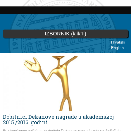
Skoči
na
glavni
sadržaj
IZBORNIK (klikni)
Hrvatski
English
Vi ste ovdje
Dobitnici Dekanove nagrade u akademskoj
2015./2016. godini
Po okončanom natječaju za dodjelu Dekanove nagrade koja se dodjeljuje