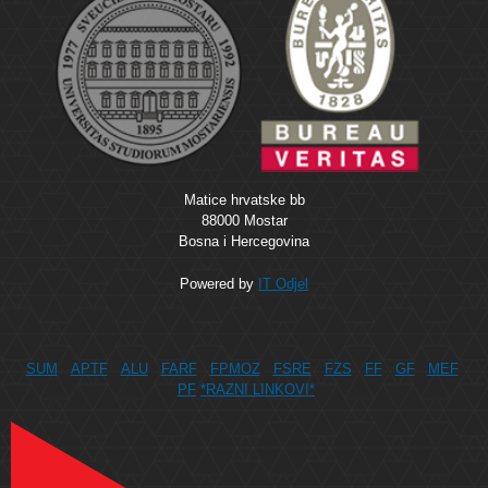
Matice hrvatske bb
88000 Mostar
Bosna i Hercegovina
Powered by
IT Odjel
SUM
APTF
ALU
FARF
FPMOZ
FSRE
FZS
FF
GF
MEF
PF
*RAZNI LINKOVI*