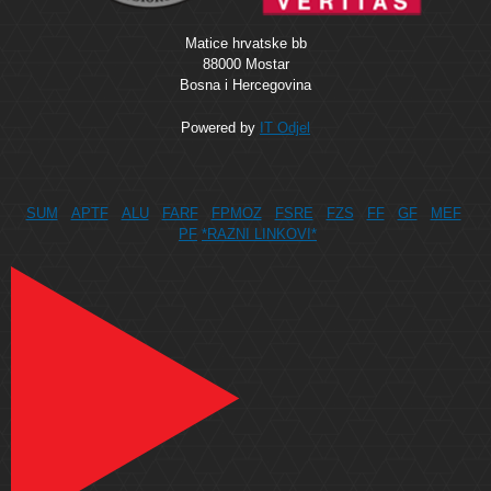
Matice hrvatske bb
88000 Mostar
Bosna i Hercegovina
Powered by
IT Odjel
SUM
APTF
ALU
FARF
FPMOZ
FSRE
FZS
FF
GF
MEF
PF
*RAZNI LINKOVI*