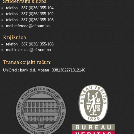
Studentska služba
telefon
+387 (0)36/ 355-104
telefon
+387 (0)36/ 355-102
telefon
+387 (0)36/ 355-103
mail
referada@ef.sum.ba
Knjižnica
telefon +387 (0)36/ 355-108
mail
knjiznica@ef.sum.ba
Transakcijski račun:
UniCredit bank d.d. Mostar: 3381302271312140