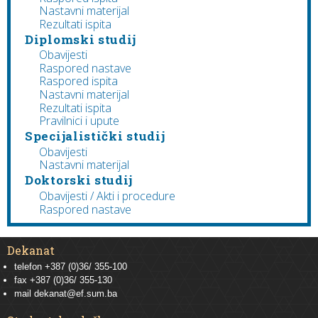
Nastavni materijal
Rezultati ispita
Diplomski studij
Obavijesti
Raspored nastave
Raspored ispita
Nastavni materijal
Rezultati ispita
Pravilnici i upute
Specijalistički studij
Obavijesti
Nastavni materijal
Doktorski studij
Obavijesti / Akti i procedure
Raspored nastave
Dekanat
telefon +387 (0)36/ 355-100
fax +387 (0)36/ 355-130
mail
dekanat@ef.sum.ba