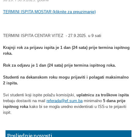
TERMINI ISPITA MOSTAR (kliknite za preuzimanje)
TERMINI ISPITA CENTAR VITEZ
- 27.9.2025. u 9 sati
Krajnji rok za prijavu ispita je 1 dan (24 sata) prije termina ispitnog
roka.
Rok za odjavu je 1 dan (24 sata) prije termina ispitnog roka.
Studenti na dekanskom roku mogu prijaviti i polagati maksimalno
2 ispita.
Svi studenti koji ispite polažu komisijski,
uplatnicu za troškove ispita
trebaju dostaviti na mail
referada@ef.sum.ba
minimalno
5 dana prije
ispitnog roka
kako bi se mogla uredno evidentirati u ISS-u te prijaviti
ispit.
Posljednje novosti