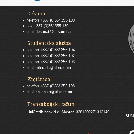
Dekanat
telefon +387 (0)36/ 355-100
fax +387 (0)36/ 355-130
mail
dekanat@ef.sum.ba
Studentska služba
telefon
+387 (0)36/ 355-104
telefon
+387 (0)36/ 355-102
telefon
+387 (0)36/ 355-103
mail
referada@ef.sum.ba
Knjižnica
telefon +387 (0)36/ 355-108
mail
knjiznica@ef.sum.ba
Transakcijski račun:
UniCredit bank d.d. Mostar: 3381302271312140
SU