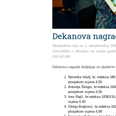
Dekanova nagrad
Studentima koji su u akademskoj 2018
Sveučilišta u Mostaru sa svake godi
150,00 KM.
Dekanova nagrada dodjeljuje se sljedećim
Nevenka Vasilj, br. indeksa 186
prosjekom ocjena 4,50
Antonija Škegro, br.indeksa 18
prosjekom ocjena 4,50
Ines Rajič, br.indeksa 18362/16
ocjena 4,40
Glorija Brajković, br.indeksa 1
prosjekom ocjena 4,89