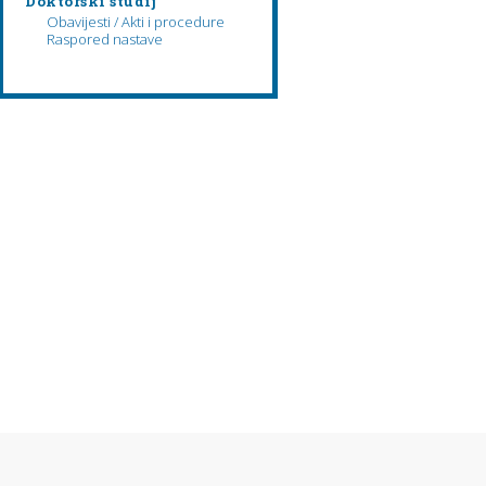
Doktorski studij
Obavijesti / Akti i procedure
Raspored nastave