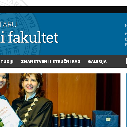
Skoči
na
glavni
sadržaj
N
I
I
I
STUDIJI
ZNANSTVENI I STRUČNI RAD
GALERIJA