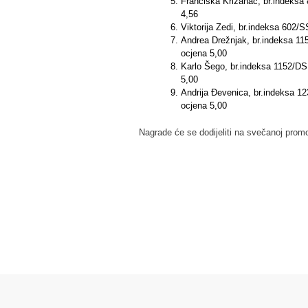
Franciska Križanac, br.indeksa
4,56
Viktorija Zedi, br.indeksa 602/
Andrea Drežnjak, br.indeksa 115
ocjena 5,00
Karlo Šego, br.indeksa 1152/DS,
5,00
Andrija Đevenica, br.indeksa 12
ocjena 5,00
Nagrade će se dodijeliti na svečanoj promo