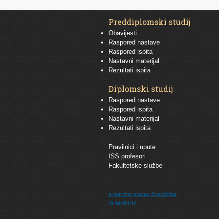
Preddiplomski studij
Obavijesti
Raspored nastave
Raspored ispita
Nastavni materijal
Rezultati ispita
Diplomski studij
Raspored nastave
Raspored ispita
Nastavni materijal
Rezultati ispita
Pravilnici i upute
ISS profesori
Fakultetske službe
e-learning sustav
Sveučilišta
SUMARUM