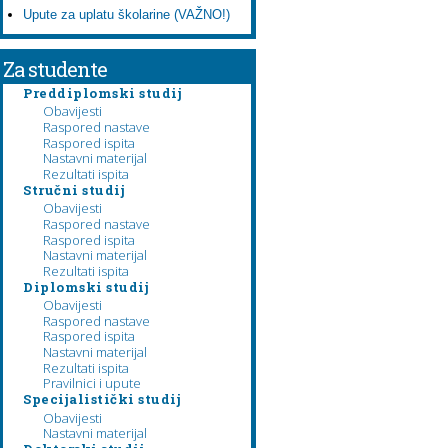
Upute za uplatu školarine (VAŽNO!)
Za studente
Preddiplomski studij
Obavijesti
Raspored nastave
Raspored ispita
Nastavni materijal
Rezultati ispita
Stručni studij
Obavijesti
Raspored nastave
Raspored ispita
Nastavni materijal
Rezultati ispita
Diplomski studij
Obavijesti
Raspored nastave
Raspored ispita
Nastavni materijal
Rezultati ispita
Pravilnici i upute
Specijalistički studij
Obavijesti
Nastavni materijal