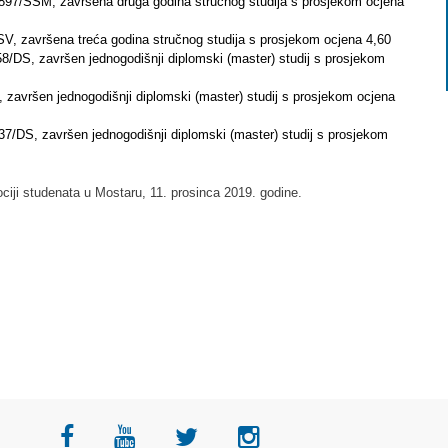
 897/SSM, završena druga godina stručnog studija s prosjekom ocjena
SSV, završena treća godina stručnog studija s prosjekom ocjena 4,60
8/DS, završen jednogodišnji diplomski (master) studij s prosjekom
 završen jednogodišnji diplomski (master) studij s prosjekom ocjena
37/DS, završen jednogodišnji diplomski (master) studij s prosjekom
ciji studenata u Mostaru, 11. prosinca 2019. godine.