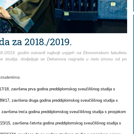
a za 2018./2019.
./2019. godini ostvarili najbolji uspjeh na Ekonomskom fakultetu
ne studija, dodjeljuje se Dekanova nagrada u neto iznosu od po
 studentima:
17/18, završena prva godina preddiplomskog sveučilišnog studija s
489/17, završena druga godina preddiplomskog sveučilišnog studija s
, završena treća godina preddiplomskog sveučilišnog studija s prosjekom
8223/15, završena četvrta godina preddiplomskog sveučilišnog studija s