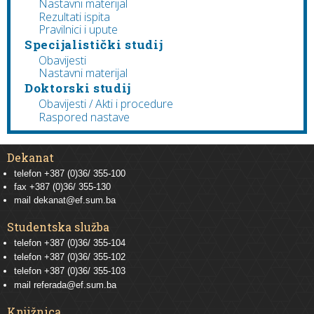
Nastavni materijal
Rezultati ispita
Pravilnici i upute
Specijalistički studij
Obavijesti
Nastavni materijal
Doktorski studij
Obavijesti / Akti i procedure
Raspored nastave
Dekanat
telefon +387 (0)36/ 355-100
fax +387 (0)36/ 355-130
mail
dekanat@ef.sum.ba
Studentska služba
telefon
+387 (0)36/ 355-104
telefon
+387 (0)36/ 355-102
telefon
+387 (0)36/ 355-103
mail
referada@ef.sum.ba
Knjižnica