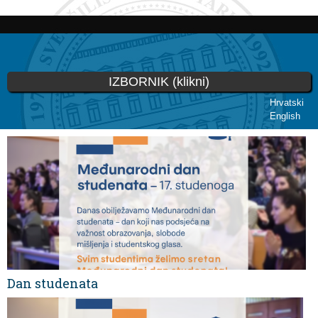
Skoči
na
glavni
sadržaj
IZBORNIK (klikni)
Hrvatski
English
Vi ste ovdje
Dan studenata