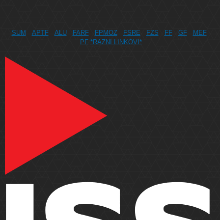
SUM
APTF
ALU
FARF
FPMOZ
FSRE
FZS
FF
GF
MEF
PF
*RAZNI LINKOVI*