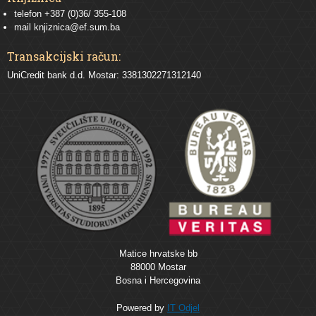
telefon +387 (0)36/ 355-108
mail
knjiznica@ef.sum.ba
Transakcijski račun:
UniCredit bank d.d. Mostar: 3381302271312140
Matice hrvatske bb
88000 Mostar
Bosna i Hercegovina
Powered by
IT Odjel