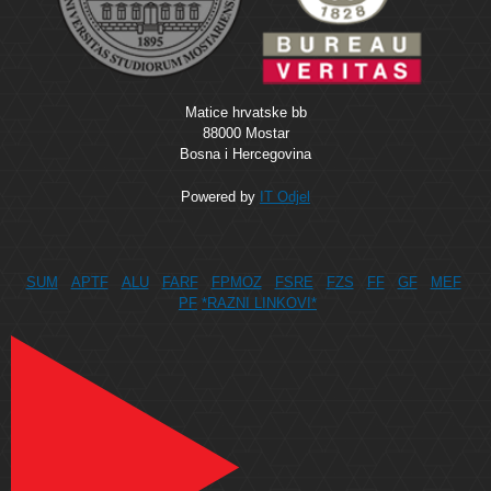
Matice hrvatske bb
88000 Mostar
Bosna i Hercegovina
Powered by
IT Odjel
SUM
APTF
ALU
FARF
FPMOZ
FSRE
FZS
FF
GF
MEF
PF
*RAZNI LINKOVI*