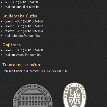
fax +387 (0)36/ 355-130
mail
dekanat@ef.sum.ba
Studentska služba
telefon
+387 (0)36/ 355-104
telefon
+387 (0)36/ 355-102
telefon
+387 (0)36/ 355-103
mail
referada@ef.sum.ba
Knjižnica
telefon +387 (0)36/ 355-108
mail
knjiznica@ef.sum.ba
Transakcijski račun:
UniCredit bank d.d. Mostar: 3381302271312140