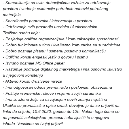
- Komunikacija sa svim dobavljačima važnim za održavanje
prostora i vođenje evidencije potrebnih nabavki potrošnog
materijala
- Koordinacija popravaka i intervencija u prostoru
- Održavanje svih prostorija urednim i funkcionalnim
Tražimo osobu koja:
- Posjeduje odlične organizacijske i komunikacijske sposobnosti
- Dobro funkcionira u timu i kvalitetno komunicira sa suradnicima
- Dobro poznaje pisanu i usmenu poslovnu komunikaciju
- Odlično koristi engleski jezik u govoru i pismu
- Izvrsno poznaje MS Office paket
- Razumije područje digitalnog marketinga i ima osnovno iskustvo
u njegovom korištenju
- Aktivno koristi društvene mreže
- Ima odgovoran odnos prema radu i poslovnim obavezama
- Poštuje vremenske rokove i vrijeme svojih suradnika
- Ima izraženu želju za usvajanjem novih znanja i vještina
Ukoliko se pronalaziš u opisu iznad, dovoljno je da se prijaviš na
linku do srijede, 10.6.2020. godine do 12h. Nakon toga ćemo se
mi posvetiti selekcijskom procesu i obavijestiti te o njegovu
ishodu. Veselimo se tvojoj prijavi!