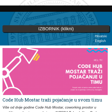
Skoči
na
glavni
sadržaj
IZBORNIK (klikni)
Hrvatski
English
Vi ste ovdje
Code Hub Mostar traži pojačanje u svom timu
Više od dvije godine Code Hub Mostar, coworking prostor u