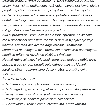
središtu grada otvoren od strane INTERA Tehnološkog Parka,
svojim korisnicima nudi mogućnost rada, razvoja poslovnih ideja i
projekata, stjecanja novih znanja i vještina, umrežavanja te
druženja. Ugodna radna atmosfera, potrebna infrastruktura i
dodatni sadržaji glavni su razlozi zbog kojih se ko
risnici vraćaju u
naš prostor, a mi se svakodnevno trudimo unaprijediti razinu naše
usluge. Zato sada tražimo pojačanje u timu!
Ako si proaktivna i komunikativna osoba spremna na izazove i
rad u dinamičnoj atmosferi, možda si upravo ti pojačanje koje
tražimo. Od tebe očekujemo odgovornost, kreativnost i
spremnost na učenje, a mi ti obećavamo zanimljivo okruženje te
mnoštvo prilika za razvijanje vještina i druženje.
Nemaš radno iskustvo? Ne brini, zbog toga nećemo odbiti tvoju
prijavu. Ispod smo pripremili opis radnog mjesta i idealnih
karakteristika – uvjereni smo da se možeš pronaći u ovim
točkama.
Što ti Code Hub nudi?
- Part time angažman (10 radnih dana u mjesecu)
- Rad u ugodnoj, dinamičnoj, atraktivnoj i neformalnoj atmosferi
- Širenje znanja i vještina te profesionalno usavršavanje
- Povezivanje sa širokom poslovnom zajednicom
- Sudjelovanje u radionicama, meetupima, predavanjima,