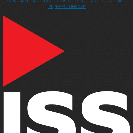
SUM
APTF
ALU
FARF
FPMOZ
FSRE
FZS
FF
GF
MEF
PF
*RAZNI LINKOVI*