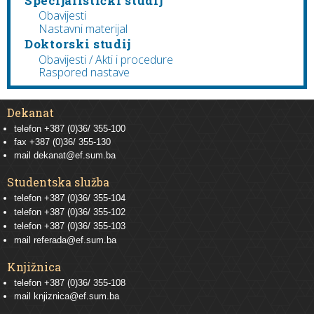
Specijalistički studij
Obavijesti
Nastavni materijal
Doktorski studij
Obavijesti / Akti i procedure
Raspored nastave
Dekanat
telefon +387 (0)36/ 355-100
fax +387 (0)36/ 355-130
mail
dekanat@ef.sum.ba
Studentska služba
telefon
+387 (0)36/ 355-104
telefon
+387 (0)36/ 355-102
telefon
+387 (0)36/ 355-103
mail
referada@ef.sum.ba
Knjižnica
telefon +387 (0)36/ 355-108
mail
knjiznica@ef.sum.ba