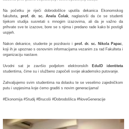
Na početku je riječi dobrodošlice uputila dekanica Ekonomskog
fakulteta,
prof. dr. sc. Anela Čolak
, naglasivši da će se studenti
tijekom studija susretati s mnogim izazovima, ali da je važno da
prihvate sve te izazove, bore se s njima i predano rade kako bi postigli
uspjeh.
Nakon dekanice, studente je pozdravio i
prof. dr. sc. Nikola Papac
,
koji ih je upoznao s osnovnim informacijama vezanim za rad Fakulteta i
organizaciju nastave.
Uvodni sat je završio podjelom elektronskih
EduID identiteta
studentima, čime su i službeno započeli svoje akademsko putovanje.
Zahvaljujemo svim studentima na dolasku te se veselimo zajedničkom
putu i uspjesima koje ćemo graditi s novim generacijama!
#Ekonomija #Studij #Brucoši #Dobrodošlica #NoveGeneracije