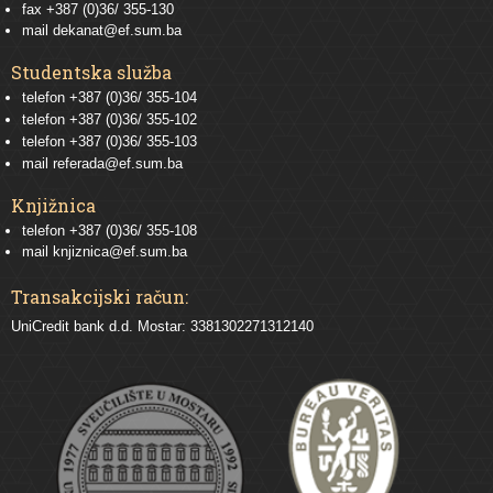
fax +387 (0)36/ 355-130
mail
dekanat@ef.sum.ba
Studentska služba
telefon
+387 (0)36/ 355-104
telefon
+387 (0)36/ 355-102
telefon
+387 (0)36/ 355-103
mail
referada@ef.sum.ba
Knjižnica
telefon +387 (0)36/ 355-108
mail
knjiznica@ef.sum.ba
Transakcijski račun:
UniCredit bank d.d. Mostar: 3381302271312140