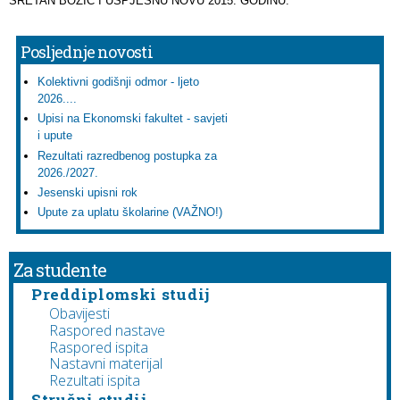
SRETAN BOŽIĆ I USPJEŠNU NOVU 2015. GODINU.
Posljednje novosti
Kolektivni godišnji odmor - ljeto
2026....
Upisi na Ekonomski fakultet - savjeti
i upute
Rezultati razredbenog postupka za
2026./2027.
Jesenski upisni rok
Upute za uplatu školarine (VAŽNO!)
Za studente
Preddiplomski studij
Obavijesti
Raspored nastave
Raspored ispita
Nastavni materijal
Rezultati ispita
Stručni studij