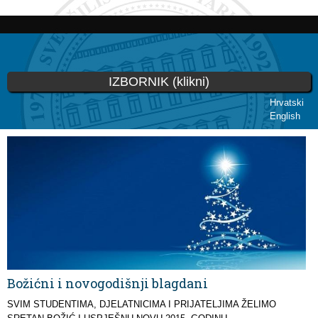
Skoči
na
glavni
sadržaj
IZBORNIK (klikni)
Hrvatski
English
Vi ste ovdje
Božićni i novogodišnji blagdani
SVIM STUDENTIMA, DJELATNICIMA I PRIJATELJIMA ŽELIMO