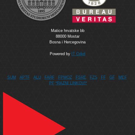
Matice hrvatske bb
88000 Mostar
Bosna i Hercegovina
Powered by
IT Odjel
SUM
APTF
ALU
FARF
FPMOZ
FSRE
FZS
FF
GF
MEF
PF
*RAZNI LINKOVI*