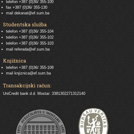
telefon +387 (0)36/ 355-100
fax +387 (0)36/ 355-130
mail
dekanat@ef.sum.ba
Studentska služba
telefon
+387 (0)36/ 355-104
telefon
+387 (0)36/ 355-102
telefon
+387 (0)36/ 355-103
mail
referada@ef.sum.ba
Knjižnica
telefon +387 (0)36/ 355-108
mail
knjiznica@ef.sum.ba
Transakcijski račun:
UniCredit bank d.d. Mostar: 3381302271312140