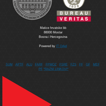
Matice hrvatske bb
88000 Mostar
Bosna i Hercegovina
Powered by
IT Odjel
SUM
APTF
ALU
FARF
FPMOZ
FSRE
FZS
FF
GF
MEF
PF
*RAZNI LINKOVI*