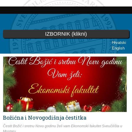
Skoči
na
glavni
sadržaj
IZBORNIK (klikni)
Hrvatski
English
Vi ste ovdje
Božićna i Novogodišnja čestitka
Čestit Božić i sretnu Novu godinu želi vam Ekonomski fakultet Sveučilišta u
Mostaru