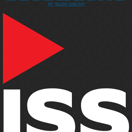
PF
*RAZNI LINKOVI*