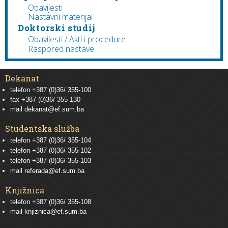
Obavijesti
Nastavni materijal
Doktorski studij
Obavijesti / Akti i procedure
Raspored nastave
Dekanat
telefon +387 (0)36/ 355-100
fax +387 (0)36/ 355-130
mail
dekanat@ef.sum.ba
Studentska služba
telefon
+387 (0)36/ 355-104
telefon
+387 (0)36/ 355-102
telefon
+387 (0)36/ 355-103
mail
referada@ef.sum.ba
Knjižnica
telefon +387 (0)36/ 355-108
mail
knjiznica@ef.sum.ba