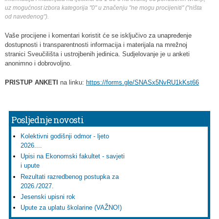
uz mogućnost izbora kategorija "0" u značenju "ne mogu procijeniti" ("ništa
od navedenog").
Vaše procijene i komentari koristit će se isključivo za unapređenje
dostupnosti i transparentnosti informacija i materijala na mrežnoj
stranici Sveučilišta i ustrojbenih jedinica. Sudjelovanje je u anketi
anonimno i dobrovoljno.
PRISTUP ANKETI
na linku:
https://forms.gle/SNASx5NvRU1kKst66
Posljednje novosti
Kolektivni godišnji odmor - ljeto
2026....
Upisi na Ekonomski fakultet - savjeti
i upute
Rezultati razredbenog postupka za
2026./2027.
Jesenski upisni rok
Upute za uplatu školarine (VAŽNO!)