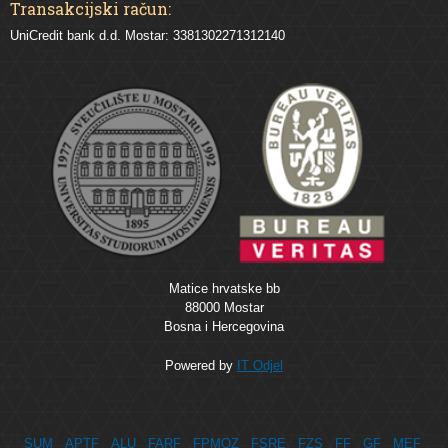
Transakcijski račun:
UniCredit bank d.d. Mostar: 3381302271312140
Matice hrvatske bb
88000 Mostar
Bosna i Hercegovina
Powered by
IT Odjel
SUM
APTF
ALU
FARF
FPMOZ
FSRE
FZS
FF
GF
MEF