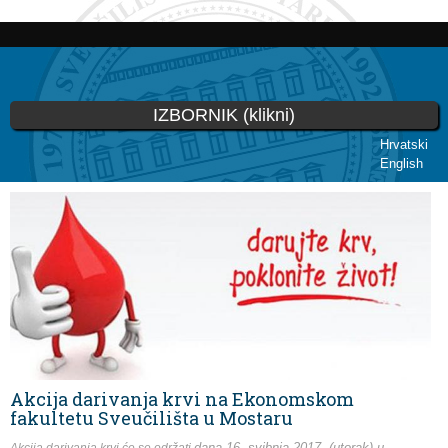
Skoči
na
glavni
sadržaj
IZBORNIK (klikni)
Hrvatski
English
Vi ste ovdje
Akcija darivanja krvi na Ekonomskom
fakultetu Sveučilišta u Mostaru
dana 16. svibnja 2017. (utorak)
u