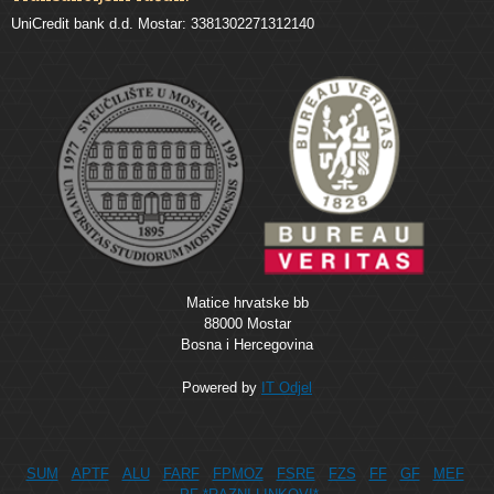
UniCredit bank d.d. Mostar: 3381302271312140
Matice hrvatske bb
88000 Mostar
Bosna i Hercegovina
Powered by
IT Odjel
SUM
APTF
ALU
FARF
FPMOZ
FSRE
FZS
FF
GF
MEF