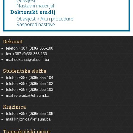
Obavijesti
Nastavni materijal
Doktorski studij
Obavijesti / Akti i procedure
Raspored nastave
Dekanat
telefon +387 (0)36/ 355-100
fax +387 (0)36/ 355-130
mail
dekanat@ef.sum.ba
Studentska služba
telefon
+387 (0)36/ 355-104
telefon
+387 (0)36/ 355-102
telefon
+387 (0)36/ 355-103
mail
referada@ef.sum.ba
Knjižnica
telefon +387 (0)36/ 355-108
mail
knjiznica@ef.sum.ba
Transakcijski račun: