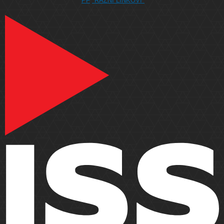
PF
*RAZNI LINKOVI*