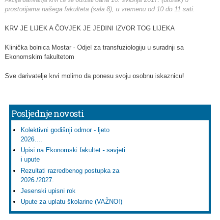
Akcija darivanja krvi će se održati
prostorijama našega fakulteta (sala 8), u vremenu od 10 do 11 sati.
KRV JE LIJEK A ČOVJEK JE JEDINI IZVOR TOG LIJEKA
Klinička bolnica Mostar - Odjel za transfuziologiju u suradnji sa
Ekonomskim fakultetom
Sve darivatelje krvi molimo da ponesu svoju osobnu iskaznicu!
Posljednje novosti
Kolektivni godišnji odmor - ljeto
2026....
Upisi na Ekonomski fakultet - savjeti
i upute
Rezultati razredbenog postupka za
2026./2027.
Jesenski upisni rok
Upute za uplatu školarine (VAŽNO!)