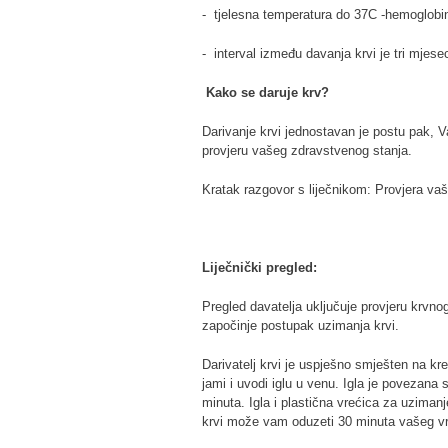
- tjelesna temperatura do 37C -hemoglobi
- interval između davanja krvi je tri mjes
Kako se daruje krv?
Darivanje krvi jednostavan je postu pak, V
provjeru vašeg zdravstvenog stanja.
Kratak razgovor s liječnikom: Provjera va
Liječnički pregled:
Pregled davatelja uključuje provjeru krvnog
započinje postupak uzimanja krvi.
Darivatelj krvi je uspješno smješten na kr
jami i uvodi iglu u venu. Igla je povezana 
minuta. Igla i plastična vrećica za uziman
krvi može vam oduzeti 30 minuta vašeg v