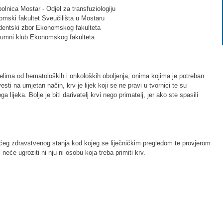
bolnica Mostar - Odjel za transfuziologiju
mski fakultet Sveučilišta u Mostaru
dentski zbor Ekonomskog fakulteta
lumni klub Ekonomskog fakulteta
ljelima od hematoloških i onkoloških oboljenja, onima kojima je potreban
sti na umjetan način, krv je lijek koji se ne pravi u tvornici te su
ga lijeka. Bolje je biti darivatelj krvi nego primatelj, jer ako ste spasili
ćeg zdravstvenog stanja kod kojeg se liječničkim pregledom te provjerom
neće ugroziti ni nju ni osobu koja treba primiti krv.