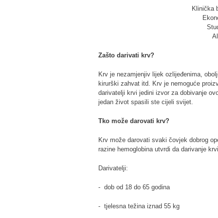
Klinička 
Ekono
Stu
A
Zašto darivati krv?
Krv je nezamjenjiv lijek ozlijeđenima, obo
kirurški zahvat itd. Krv je nemoguće proizve
darivatelji krvi jedini izvor za dobivanje ovo
jedan život spasili ste cijeli svijet.
Tko može darovati krv?
Krv može darovati svaki čovjek dobrog op
razine hemoglobina utvrdi da darivanje krvi 
Darivatelji:
- dob od 18 do 65 godina
- tjelesna težina iznad 55 kg