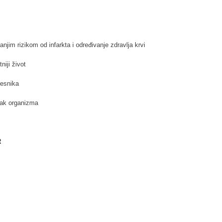
anjim rizikom od infarkta i određivanje zdravlja krvi
niji život
lesnika
avak organizma
R