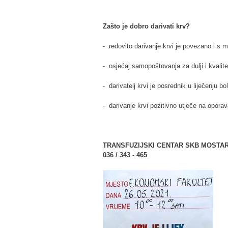
Zašto je dobro darivati krv?
- redovito darivanje krvi je povezano i s m
- osjećaj samopoštovanja za dulji i kvalitet
- darivatelj krvi je posrednik u liječenju bo
- darivanje krvi pozitivno utječe na opor
TRANSFUZIJSKI CENTAR SKB MOSTA
036 / 343 - 465