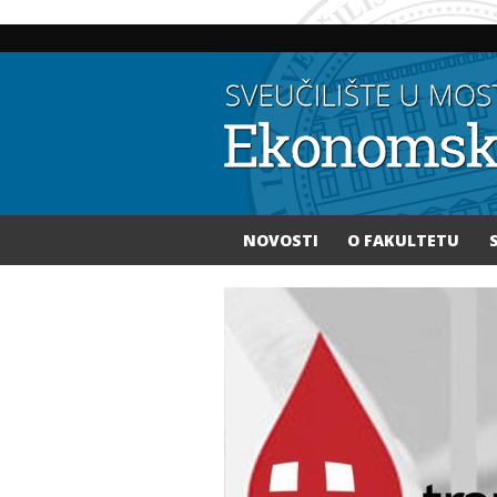
NOVOSTI
O FAKULTETU
Vi ste ovdje