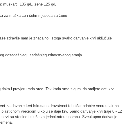
n: muškarci 135 g/L, žene 125 g/L
eca za muškarce i četiri mjeseca za žene
aše zdravlje nam je značajno i stoga svako darivanje krvi uključuje
šeg dosadašnjeg i sadašnjeg zdravstvenog stanja.
 tlaka i provjeru rada srca. Tek kada smo sigurni da smijete dati krv
evet za davanje krvi Iskusan zdravstveni tehničar odabire venu u laktnoj
s plastičnom vrećicom u koju se daje krv. Samo darivanje krvi traje 8 - 12
je krvi su sterilne i služe za jednokratnu uporabu. Sveukupno darivanje
remena.