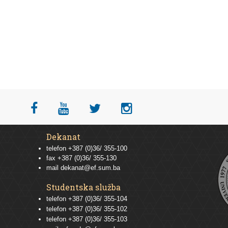
Dekanat
telefon +387 (0)36/ 355-100
fax +387 (0)36/ 355-130
mail
dekanat@ef.sum.ba
Studentska služba
telefon
+387 (0)36/ 355-104
telefon
+387 (0)36/ 355-102
telefon
+387 (0)36/ 355-103