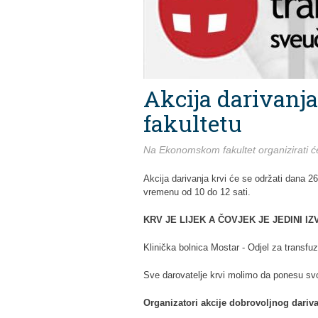
Akcija darivan
fakultetu
Na Ekonomskom fakultet organizirati će
Akcija darivanja krvi će se održati dana 2
vremenu od 10 do 12 sati.
KRV JE LIJEK A ČOVJEK JE JEDINI I
Klinička bolnica Mostar - Odjel za transfu
Sve darovatelje krvi molimo da ponesu svo
Organizatori akcije dobrovoljnog dariva