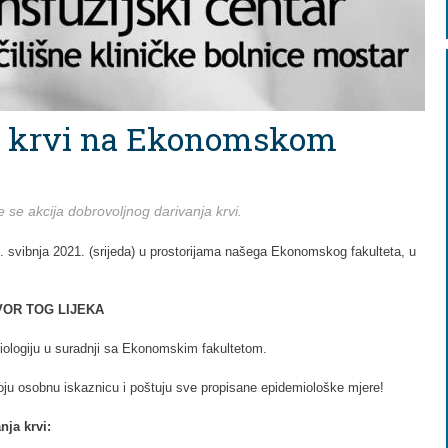
ja krvi na Ekonomskom
 se akcija dobrovoljnog darivanja krvi.
6. svibnja 2021. (srijeda) u prostorijama našega Ekonomskog fakulteta, u
ZVOR TOG LIJEKA
ziologiju u suradnji sa Ekonomskim fakultetom.
ju osobnu iskaznicu i poštuju sve propisane epidemiološke mjere!
nja krvi: