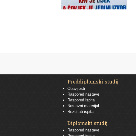
Preddiplomski studij
Obavijesti
Raspored nastave
Raspored ispita
Nastavni materijal
Rezultati ispita
Diplomski studij
Raspored nastave
Raspored ispita