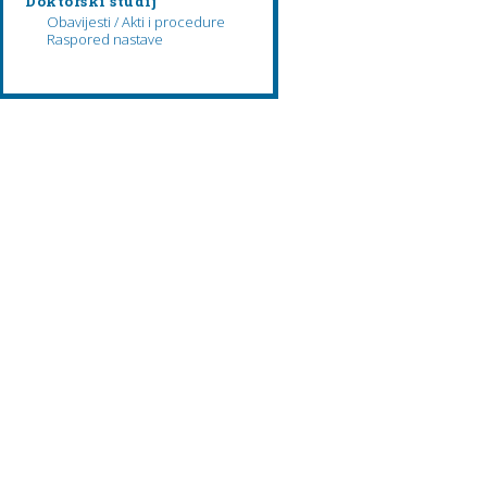
Doktorski studij
Obavijesti / Akti i procedure
Raspored nastave