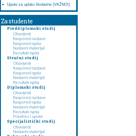
Upute za uplatu školarine (VAŽNO!)
Za studente
Preddiplomski studij
Obavijesti
Raspored nastave
Raspored ispita
Nastavni materijal
Rezultati ispita
Stručni studij
Obavijesti
Raspored nastave
Raspored ispita
Nastavni materijal
Rezultati ispita
Diplomski studij
Obavijesti
Raspored nastave
Raspored ispita
Nastavni materijal
Rezultati ispita
Pravilnici i upute
Specijalistički studij
Obavijesti
Nastavni materijal