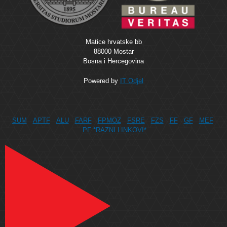
Matice hrvatske bb
88000 Mostar
Bosna i Hercegovina
Powered by
IT Odjel
SUM
APTF
ALU
FARF
FPMOZ
FSRE
FZS
FF
GF
MEF
PF
*RAZNI LINKOVI*