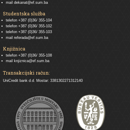
mail
dekanat@ef.sum.ba
Studentska služba
telefon
+387 (0)36/ 355-104
telefon
+387 (0)36/ 355-102
telefon
+387 (0)36/ 355-103
mail
referada@ef.sum.ba
Knjižnica
telefon +387 (0)36/ 355-108
mail
knjiznica@ef.sum.ba
Transakcijski račun:
UniCredit bank d.d. Mostar: 3381302271312140