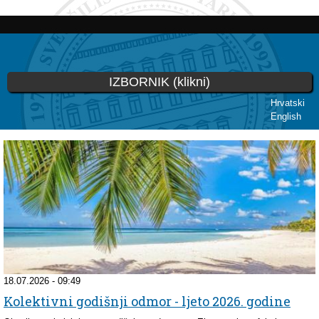
Skoči
na
glavni
sadržaj
IZBORNIK (klikni)
Hrvatski
English
Vi ste ovdje
18.07.2026 - 09:49
Kolektivni godišnji odmor - ljeto 2026. godine