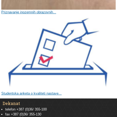
Priznavanje inozemnih obrazovnih...
Studentska anketa o kvaliteti nastave...
Dekanat
telefon +387 (0)36/ 355-100
fax +387 (0)36/ 355-130