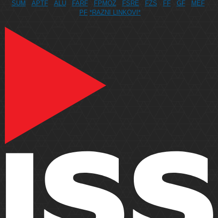
SUM
APTF
ALU
FARF
FPMOZ
FSRE
FZS
FF
GF
MEF
PF
*RAZNI LINKOVI*