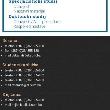
Specijalistički studij
Obavijesti
Nastavni materijal
Doktorski studij
Obavijesti / Akti i procedure
Raspored nastave
Dekanat
telefon +387 (0)36/ 355-100
fax +387 (0)36/ 355-130
mail
dekanat@ef.sum.ba
Studentska služba
telefon
+387 (0)36/ 355-104
telefon
+387 (0)36/ 355-102
telefon
+387 (0)36/ 355-103
mail
referada@ef.sum.ba
Knjižnica
telefon +387 (0)36/ 355-108
mail
knjiznica@ef.sum.ba