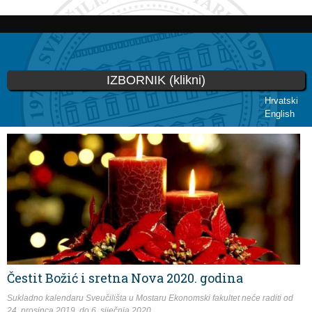
Skoči
na
glavni
sadržaj
IZBORNIK (klikni)
Hrvatski
English
Vi ste ovdje
Čestit Božić i sretna Nova 2020. godina
Sukladno kalendaru Sveučilišta u Mostaru Ekonomski fakultet neće raditi od
24. prosinca 2019. do 6. siječnja 2020.