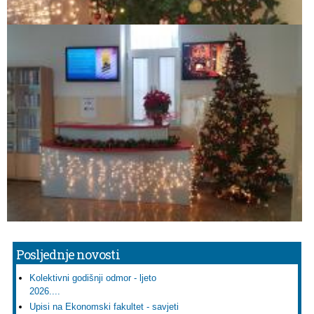
Posljednje novosti
Kolektivni godišnji odmor - ljeto
2026....
Upisi na Ekonomski fakultet - savjeti