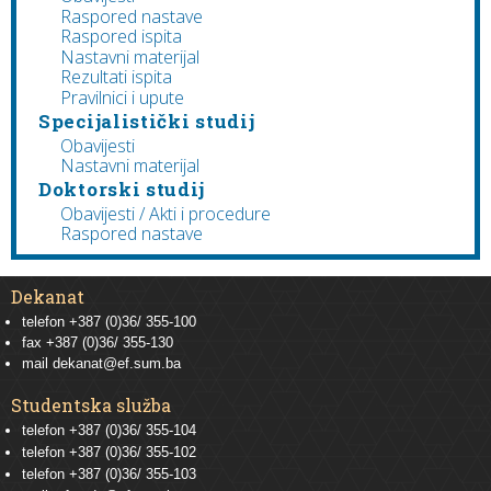
Raspored nastave
Raspored ispita
Nastavni materijal
Rezultati ispita
Pravilnici i upute
Specijalistički studij
Obavijesti
Nastavni materijal
Doktorski studij
Obavijesti / Akti i procedure
Raspored nastave
Dekanat
telefon +387 (0)36/ 355-100
fax +387 (0)36/ 355-130
mail
dekanat@ef.sum.ba
Studentska služba
telefon
+387 (0)36/ 355-104
telefon
+387 (0)36/ 355-102
telefon
+387 (0)36/ 355-103