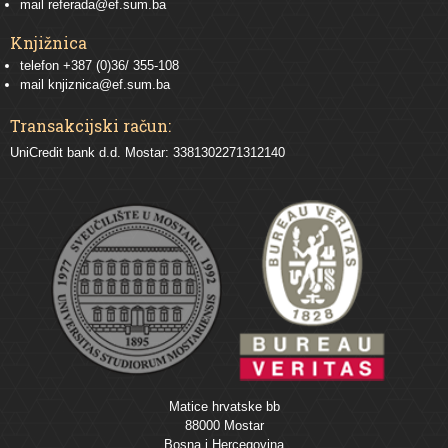
mail
referada@ef.sum.ba
Knjižnica
telefon +387 (0)36/ 355-108
mail
knjiznica@ef.sum.ba
Transakcijski račun:
UniCredit bank d.d. Mostar: 3381302271312140
Matice hrvatske bb
88000 Mostar
Bosna i Hercegovina