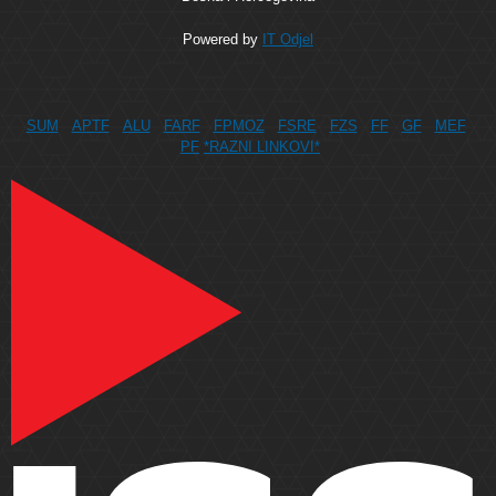
Powered by
IT Odjel
SUM
APTF
ALU
FARF
FPMOZ
FSRE
FZS
FF
GF
MEF
PF
*RAZNI LINKOVI*