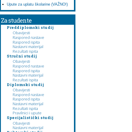
Upute za uplatu školarine (VAŽNO!)
Za studente
Preddiplomski studij
Obavijesti
Raspored nastave
Raspored ispita
Nastavni materijal
Rezultati ispita
Stručni studij
Obavijesti
Raspored nastave
Raspored ispita
Nastavni materijal
Rezultati ispita
Diplomski studij
Obavijesti
Raspored nastave
Raspored ispita
Nastavni materijal
Rezultati ispita
Pravilnici i upute
Specijalistički studij
Obavijesti
Nastavni materijal