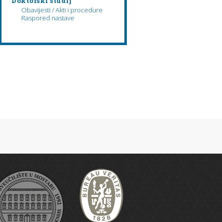
Doktorski studij
Obavijesti / Akti i procedure
Raspored nastave