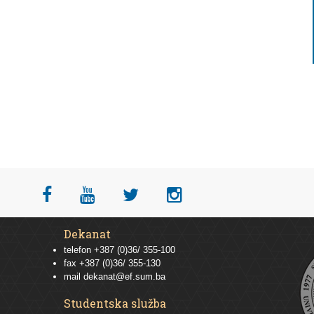
Dekanat
telefon +387 (0)36/ 355-100
fax +387 (0)36/ 355-130
mail
dekanat@ef.sum.ba
Studentska služba