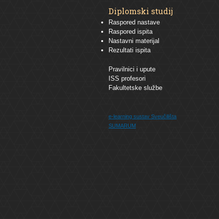
Diplomski studij
Raspored nastave
Raspored ispita
Nastavni materijal
Rezultati ispita
Pravilnici i upute
ISS profesori
Fakultetske službe
e-learning sustav
Sveučilišta
SUMARUM