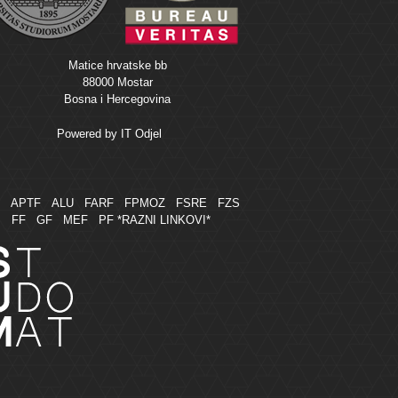
Matice hrvatske bb
88000 Mostar
Bosna i Hercegovina
Powered by
IT Odjel
M
APTF
ALU
FARF
FPMOZ
FSRE
FZS
FF
GF
MEF
PF
*RAZNI LINKOVI*