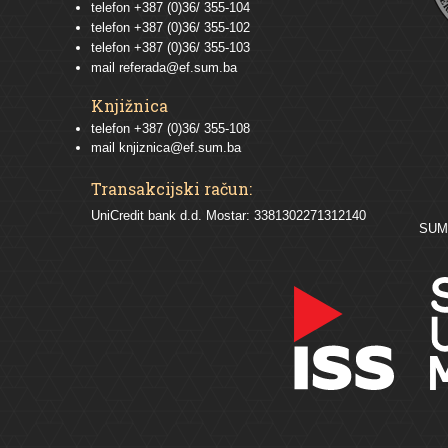
telefon
+387 (0)36/ 355-104
telefon
+387 (0)36/ 355-102
telefon
+387 (0)36/ 355-103
mail
referada@ef.sum.ba
Knjižnica
telefon +387 (0)36/ 355-108
mail
knjiznica@ef.sum.ba
Transakcijski račun:
UniCredit bank d.d. Mostar: 3381302271312140
SU