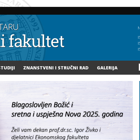
Skoči
na
glavni
sadržaj
N
I
I
I
STUDIJI
ZNANSTVENI I STRUČNI RAD
GALERIJA