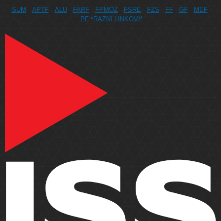
SUM
APTF
ALU
FARF
FPMOZ
FSRE
FZS
FF
GF
MEF
PF
*RAZNI LINKOVI*