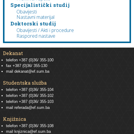
Specijalistički studij
Obavijesti
Nastavni materijal
Doktorski studij
Obavijesti / Akti i procedure
Raspored nastave
Dekanat
telefon +387 (0)36/ 355-100
fax +387 (0)36/ 355-130
mail
dekanat@ef.sum.ba
Studentska služba
telefon
+387 (0)36/ 355-104
telefon
+387 (0)36/ 355-102
telefon
+387 (0)36/ 355-103
mail
referada@ef.sum.ba
Knjižnica
telefon +387 (0)36/ 355-108
mail
knjiznica@ef.sum.ba