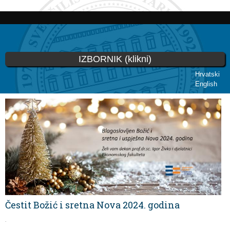
Skoči
na
glavni
sadržaj
IZBORNIK (klikni)
Hrvatski
English
Vi ste ovdje
Čestit Božić i sretna Nova 2024. godina
.