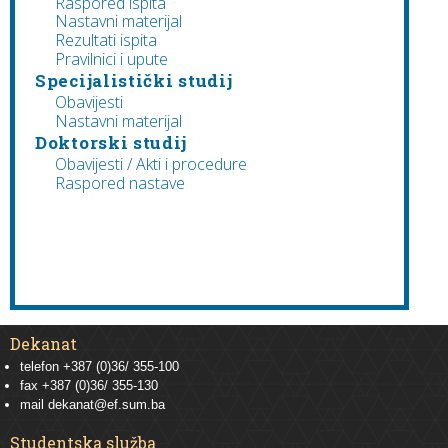
Raspored ispita
Nastavni materijal
Rezultati ispita
Pravilnici i upute
Specijalistički studij
Obavijesti
Nastavni materijal
Doktorski studij
Obavijesti / Akti i procedure
Raspored nastave
Dekanat
telefon +387 (0)36/ 355-100
fax +387 (0)36/ 355-130
mail
dekanat@ef.sum.ba
Studentska služba