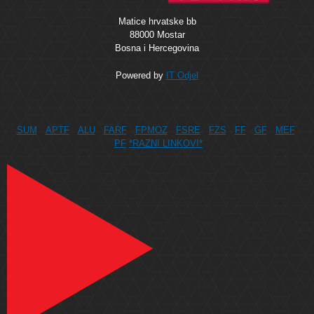
Matice hrvatske bb
88000 Mostar
Bosna i Hercegovina
Powered by
IT Odjel
SUM
APTF
ALU
FARF
FPMOZ
FSRE
FZS
FF
GF
MEF
PF
*RAZNI LINKOVI*