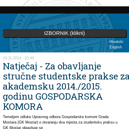
Skoči
na
glavni
sadržaj
IZBORNIK (klikni)
Hrvatski
English
Vi ste ovdje
10.11.2014 - 15:49
Natječaj - Za obavljanje
stručne studentske prakse z
akademsku 2014./2015.
godinu GOSPODARSKA
KOMORA
Temeljem odluke Upravnog odbora Gospodarske komore Grada
Mostara (GK Mostar) o otvaranju dva
mjesta za studentsku praksu u
GK Mostar objavljuje se