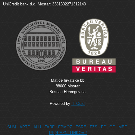
UniCredit bank d.d. Mostar: 3381302271312140
Matice hrvatske bb
88000 Mostar
Bosna i Hercegovina
Powered by
IT Odjel
SUM
APTF
ALU
FARF
FPMOZ
FSRE
FZS
FF
GF
MEF
PF
*RAZNI LINKOVI*