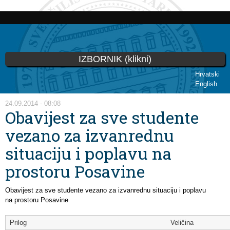
Skoči
na
glavni
sadržaj
IZBORNIK (klikni)
Hrvatski
English
Vi ste ovdje
24.09.2014 - 08:08
Obavijest za sve studente
vezano za izvanrednu
situaciju i poplavu na
prostoru Posavine
Obavijest za sve studente vezano za izvanrednu situaciju i poplavu
na prostoru Posavine
Prilog
Veličina