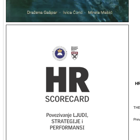
H
THE
Prev