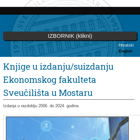
Skoči
na
glavni
sadržaj
IZBORNIK (klikni)
Hrvatski
English
Vi ste ovdje
Knjige u izdanju/suizdanju
Ekonomskog fakulteta
Sveučilišta u Mostaru
Izdanja u razdoblju 2006. do 2024. godina