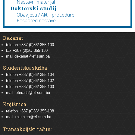
Nastavni materijal
Doktorski studij
Obavijesti / Akti i procedure
Raspored nastave
Dekanat
telefon +387 (0)36/ 355-100
fax +387 (0)36/ 355-130
mail
dekanat@ef.sum.ba
Studentska služba
telefon
+387 (0)36/ 355-104
telefon
+387 (0)36/ 355-102
telefon
+387 (0)36/ 355-103
mail
referada@ef.sum.ba
Knjižnica
telefon +387 (0)36/ 355-108
mail
knjiznica@ef.sum.ba
Transakcijski račun: