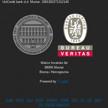
UniCredit bank d.d. Mostar: 3381302271312140
Matice hrvatske bb
88000 Mostar
Bosna i Hercegovina
Powered by
IT Odjel
SUM
APTF
ALU
FARF
FPMOZ
FSRE
FZS
FF
GF
MEF
PF
*RAZNI LINKOVI*