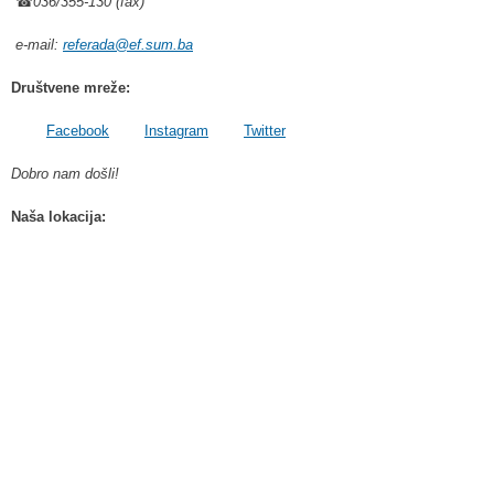
☎
036/355-130 (fax)
e-mail:
referada@ef.sum.ba
Društvene mreže:
Facebook
Instagram
Twitter
Dobro nam došli!
Naša lokacija: