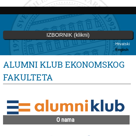
Skoči
na
glavni
sadržaj
IZBORNIK (klikni)
Hrvatski
English
Vi ste ovdje
ALUMNI KLUB EKONOMSKOG
FAKULTETA