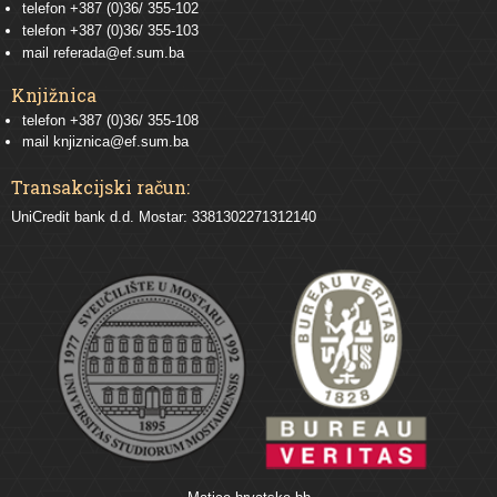
telefon
+387 (0)36/ 355-102
telefon
+387 (0)36/ 355-103
mail
referada@ef.sum.ba
Knjižnica
telefon +387 (0)36/ 355-108
mail
knjiznica@ef.sum.ba
Transakcijski račun:
UniCredit bank d.d. Mostar: 3381302271312140