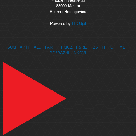
Matice hrvatske bb
88000 Mostar
Bosna i Hercegovina
Powered by
IT Odjel
SUM
APTF
ALU
FARF
FPMOZ
FSRE
FZS
FF
GF
MEF
PF
*RAZNI LINKOVI*