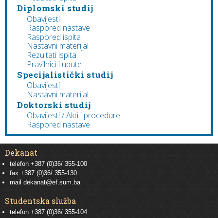
Diplomski studij
Obavijesti
Raspored nastave
Raspored ispita
Nastavni materijal
Rezultati ispita
Pravilnici i upute
Specijalistički studij
Obavijesti
Nastavni materijal
Doktorski studij
Obavijesti / Akti i procedure
Raspored nastave
Dekanat
telefon +387 (0)36/ 355-100
fax +387 (0)36/ 355-130
mail
dekanat@ef.sum.ba
Studentska služba
telefon
+387 (0)36/ 355-104