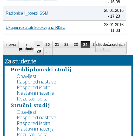
- 16:08
28.01.2016
Radionica I_porezi SSM
- 17:23
28.01.2016
Ukupni rezultati kolokvija iz RIS-a
- 11:03
Pages
« prva
‹
…
20
21
22
23
24
25
slijedeća
26
27
zadnja »
prethodna
›
28
…
Za studente
Preddiplomski studij
Obavijesti
Raspored nastave
Raspored ispita
Nastavni materijal
Rezultati ispita
Stručni studij
Obavijesti
Raspored nastave
Raspored ispita
Nastavni materijal
Rezultati ispita