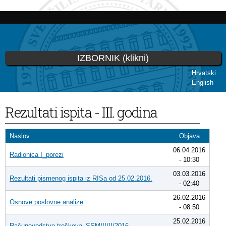
Skip to
main
content
IZBORNIK (klikni)
Hrvatski
English
You are here
Rezultati ispita - III. godina
Naslov
Objava
06.04.2016
Radionica I_porezi
- 10:30
03.03.2016
Rezultati pismenog ispita iz RISa od 25.02.2016.
- 02:40
26.02.2016
Osnove poslovne analize
- 08:50
25.02.2016
Računovodstvo troškova_SSM/II/II/2016