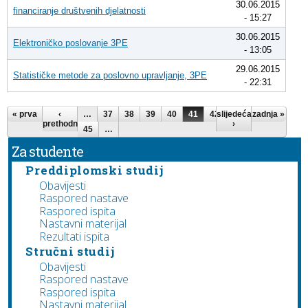
30.06.2015
financiranje društvenih djelatnosti
- 15:27
30.06.2015
Elektroničko poslovanje 3PE
- 13:05
29.06.2015
Statističke metode za poslovno upravljanje, 3PE
- 22:31
Pages
« prva
‹
…
37
38
39
40
41
42
slijedeća
43
44
zadnja »
prethodna
›
45
…
Za studente
Preddiplomski studij
Obavijesti
Raspored nastave
Raspored ispita
Nastavni materijal
Rezultati ispita
Stručni studij
Obavijesti
Raspored nastave
Raspored ispita
Nastavni materijal