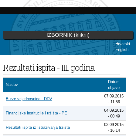
Skip to
main
content
IZBORNIK (klikni)
Hrvatski
English
You are here
Rezultati ispita - III. godina
Datum
Naslov
objave
07.09.2015
Burze vrijednosnica - DDV
- 11:56
04.09.2015
Financijske institucije i tržišta - PE
- 00:49
03.09.2015
Rezultati ispita iz Istraživanja tržišta
- 16:14