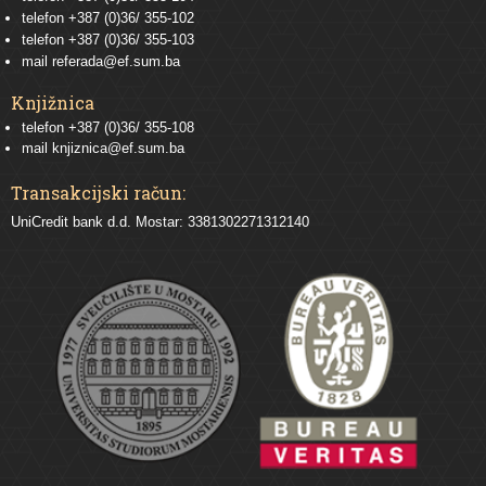
telefon
+387 (0)36/ 355-102
telefon
+387 (0)36/ 355-103
mail
referada@ef.sum.ba
Knjižnica
telefon +387 (0)36/ 355-108
mail
knjiznica@ef.sum.ba
Transakcijski račun:
UniCredit bank d.d. Mostar: 3381302271312140