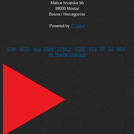
Matice hrvatske bb
88000 Mostar
Bosna i Hercegovina
Powered by
IT Odjel
SUM
APTF
ALU
FARF
FPMOZ
FSRE
FZS
FF
GF
MEF
PF
*RAZNI LINKOVI*