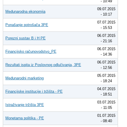
- 10:49
09.07.2015
Međunarodna ekonomija
- 10:17
07.07.2015
Ponašanje potrošača 3PE
- 15:53
06.07.2015
Porezni sustav B i H PE
- 21:16
06.07.2015
Financijsko računovodstvo_PE
- 14:36
06.07.2015
Rezultati ispita iz Poslovnog odlučivanja, 3PE
- 12:56
05.07.2015
Međunarodni marketing
- 18:24
04.07.2015
Financijske institucije i tržišta - PE
- 18:51
03.07.2015
Istraživanje tržišta 3PE
- 11:05
01.07.2015
Monetarna politika - PE
- 08:40