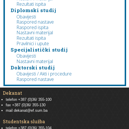
Rezultati ispita
Diplomski studij
Obavijesti
Raspored nastave
Raspored ispita
Nastavni materijal
Rezultati ispita
Pravilnici i upute
Specijalistički studij
Obavijesti
Nastavni materijal
Doktorski studij
Obavijesti / Akti i procedure
Raspored nastave
Dekanat
telefon +387 (0)36/ 355-100
fax +387 (0)36/ 355-130
mail
dekanat@ef.sum.ba
Studentska služba
telefon
+387 (0)36/ 355-104