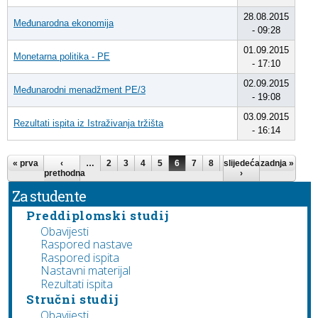
28.08.2015
Međunarodna ekonomija
- 09:28
01.09.2015
Monetarna politika - PE
- 17:10
02.09.2015
Međunarodni menadžment PE/3
- 19:08
03.09.2015
Rezultati ispita iz Istraživanja tržišta
- 16:14
Pages
« prva
‹
…
2
3
4
5
6
7
8
slijedeća
9
10
zadnja »
…
prethodna
›
Za studente
Preddiplomski studij
Obavijesti
Raspored nastave
Raspored ispita
Nastavni materijal
Rezultati ispita
Stručni studij
Obavijesti