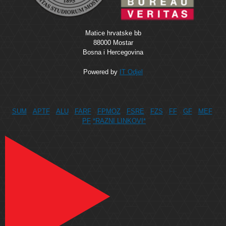
Matice hrvatske bb
88000 Mostar
Bosna i Hercegovina
Powered by
IT Odjel
SUM
APTF
ALU
FARF
FPMOZ
FSRE
FZS
FF
GF
MEF
PF
*RAZNI LINKOVI*