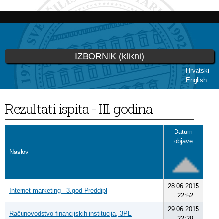
Skip to
main
content
IZBORNIK (klikni)
Hrvatski
English
You are here
Rezultati ispita - III. godina
Datum
objave
Naslov
28.06.2015
Internet marketing - 3.god Preddipl
- 22:52
29.06.2015
Računovodstvo financijskih institucija, 3PE
- 22:29