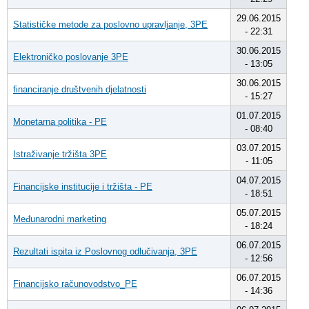
29.06.2015
Statističke metode za poslovno upravljanje, 3PE
- 22:31
30.06.2015
Elektroničko poslovanje 3PE
- 13:05
30.06.2015
financiranje društvenih djelatnosti
- 15:27
01.07.2015
Monetarna politika - PE
- 08:40
03.07.2015
Istraživanje tržišta 3PE
- 11:05
04.07.2015
Financijske institucije i tržišta - PE
- 18:51
05.07.2015
Međunarodni marketing
- 18:24
06.07.2015
Rezultati ispita iz Poslovnog odlučivanja, 3PE
- 12:56
06.07.2015
Financijsko računovodstvo_PE
- 14:36