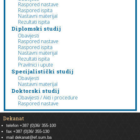
Raspored nastave
Raspored ispita
Nastavni materijal
Rezultati ispita
Diplomski studij
Obavijesti
Raspored nastave
Raspored ispita
Nastavni materijal
Rezultati ispita
Pravilnici i upute
Specijalistički studij
Obavijesti
Nastavni materijal
Doktorski studij
Obavijesti / Akti i procedure
Raspored nastave
Dekanat
telefon +387 (0)36/ 355-100
fax +387 (0)36/ 355-130
mail
dekanat@ef.sum.ba