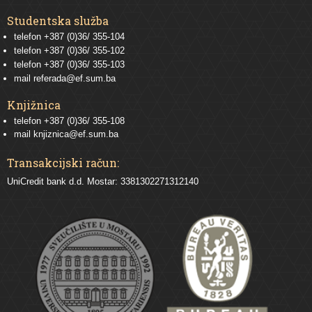
Studentska služba
telefon
+387 (0)36/ 355-104
telefon
+387 (0)36/ 355-102
telefon
+387 (0)36/ 355-103
mail
referada@ef.sum.ba
Knjižnica
telefon +387 (0)36/ 355-108
mail
knjiznica@ef.sum.ba
Transakcijski račun:
UniCredit bank d.d. Mostar: 3381302271312140