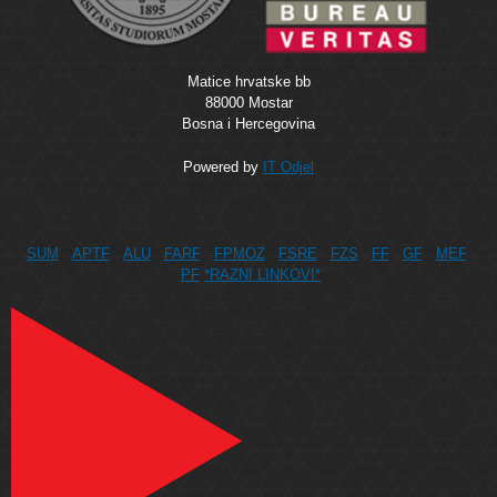
Matice hrvatske bb
88000 Mostar
Bosna i Hercegovina
Powered by
IT Odjel
SUM
APTF
ALU
FARF
FPMOZ
FSRE
FZS
FF
GF
MEF
PF
*RAZNI LINKOVI*