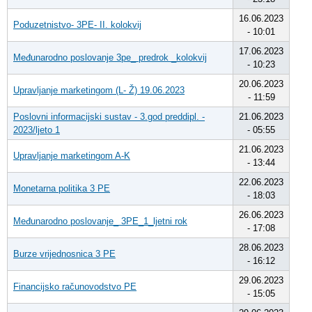
16.06.2023
Poduzetnistvo- 3PE- II. kolokvij
- 10:01
17.06.2023
Međunarodno poslovanje 3pe_ predrok _kolokvij
- 10:23
20.06.2023
Upravljanje marketingom (L- Ž) 19.06.2023
- 11:59
Poslovni informacijski sustav - 3.god preddipl. -
21.06.2023
2023/ljeto 1
- 05:55
21.06.2023
Upravljanje marketingom A-K
- 13:44
22.06.2023
Monetarna politika 3 PE
- 18:03
26.06.2023
Međunarodno poslovanje_ 3PE_1_ljetni rok
- 17:08
28.06.2023
Burze vrijednosnica 3 PE
- 16:12
29.06.2023
Financijsko računovodstvo PE
- 15:05