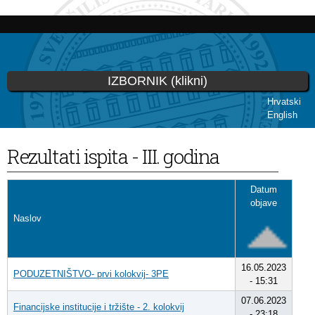
Skip to
main
content
IZBORNIK (klikni)
Hrvatski
English
You are here
Rezultati ispita - III. godina
Datum
objave
Naslov
16.05.2023
PODUZETNIŠTVO- prvi kolokvij- 3PE
- 15:31
07.06.2023
Financijske institucije i tržište - 2. kolokvij
- 23:18