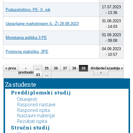
17.07.2023
Poduzetništvo- PE- II. rok
- 13:36
31.08.2023
Upravljanje marketingom (L- Ž) 28.08.2023
- 14:03
01.09.2023
Monetarna politika 3 PE
- 09:08
04.09.2023
Poslovna statistika, 3PE
- 10:57
Pages
« prva
‹
…
35
36
37
38
39
40
slijedeća
41
42
zadnja »
prethodna
›
43
…
Za studente
Preddiplomski studij
Obavijesti
Raspored nastave
Raspored ispita
Nastavni materijal
Rezultati ispita
Stručni studij