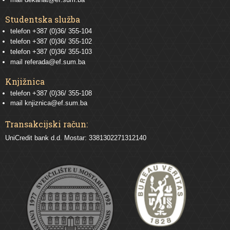
Studentska služba
telefon
+387 (0)36/ 355-104
telefon
+387 (0)36/ 355-102
telefon
+387 (0)36/ 355-103
mail
referada@ef.sum.ba
Knjižnica
telefon +387 (0)36/ 355-108
mail
knjiznica@ef.sum.ba
Transakcijski račun:
UniCredit bank d.d. Mostar: 3381302271312140