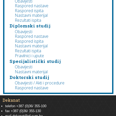
Obavijesti
Raspored nastave
Raspored ispita
Nastavni materijal
Rezultati ispita
Diplomski studij
Obavijesti
Raspored nastave
Raspored ispita
Nastavni materijal
Rezultati ispita
Pravilnici i upute
Specijalistički studij
Obavijesti
Nastavni materijal
Doktorski studij
Obavijesti / Akti i procedure
Raspored nastave
Dekanat
telefon +387 (0)36/ 355-100
fax +387 (0)36/ 355-130
mail
dekanat@ef.sum.ba