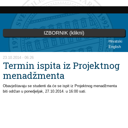
Skip to
main
content
IZBORNIK (klikni)
Hrvatski
English
You are here
23.10.2014 - 06:26
Termin ispita iz Projektnog
menadžmenta
Obavještavaju se studenti da će se ispit iz Projektnog menadžmenta
biti održan u ponedjeljak, 27.10.2014. u 16:00 sati.