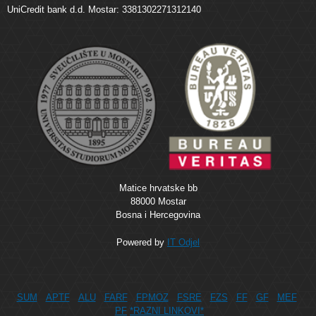
UniCredit bank d.d. Mostar: 3381302271312140
Matice hrvatske bb
88000 Mostar
Bosna i Hercegovina
Powered by
IT Odjel
SUM
APTF
ALU
FARF
FPMOZ
FSRE
FZS
FF
GF
MEF
PF
*RAZNI LINKOVI*