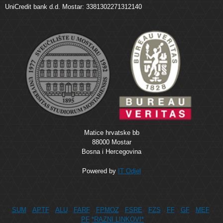
UniCredit bank d.d. Mostar: 3381302271312140
Matice hrvatske bb
88000 Mostar
Bosna i Hercegovina
Powered by
IT Odjel
SUM
APTF
ALU
FARF
FPMOZ
FSRE
FZS
FF
GF
MEF
PF
*RAZNI LINKOVI*