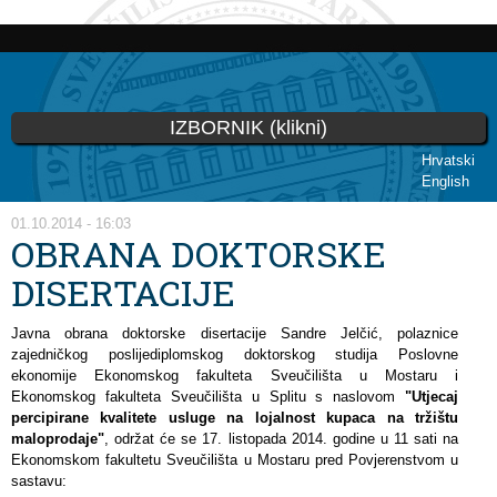
Skip to
main
content
IZBORNIK (klikni)
Hrvatski
English
You are here
01.10.2014 - 16:03
OBRANA DOKTORSKE
DISERTACIJE
Javna obrana doktorske disertacije Sandre Jelčić, polaznice
zajedničkog poslijediplomskog doktorskog studija Poslovne
ekonomije Ekonomskog fakulteta Sveučilišta u Mostaru i
Ekonomskog fakulteta Sveučilišta u Splitu s naslovom
"Utjecaj
percipirane kvalitete usluge na lojalnost kupaca na tržištu
maloprodaje"
, održat će se 17. listopada 2014. godine u 11 sati na
Ekonomskom fakultetu Sveučilišta u Mostaru pred Povjerenstvom u
sastavu: