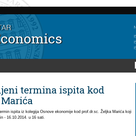
Skip to
main
content
N
I
I
I
jeni termina ispita kod
a Marića
ermin ispita iz kolegija Osnove ekonomije kod
prof.dr.sc. Željka Marića
koji
in - 16.10.2014. u 16 sati.