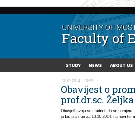
STUDY
NEWS
ABOUT US
You are here
13.10.2014 - 10:55
Obavijest o prom
prof.dr.sc. Željk
Obavještavaju se studenti da se pomjera t
je bio planiran za 13.10.2014. na novi term