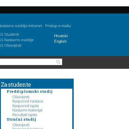
astavno osoblje-Intranet
Pristup e-mailu
SS Studenti
Hrvatski
SS Nastavno osoblje
English
SS Obavijesti
Search form
Search
Za studente
Preddiplomski studij
Obavijesti
Raspored nastave
Raspored ispita
Nastavni materijal
Rezultati ispita
Stručni studij
Obavijesti