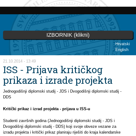
Skip to
main
content
IZBORNIK (klikni)
Hrvatski
English
You are here
21.10.2014 - 13:49
ISS - Prijava kritičkog
prikaza i izrade projekta
Jednogodišnji diplomski studij - JDS i Dvogodišnji diplomski studij -
DDS
Kritički prikaz i izrad projekta - prijava u ISS-u
Studenti završnih godina (Jednogodišnji diplomski studij - JDS i
Dvogodišnji diplomski studij - DDS) koji svoje obveze vezane za
izradu projekta i kritički prikaz planiraju riješiti do kraja kalendarske