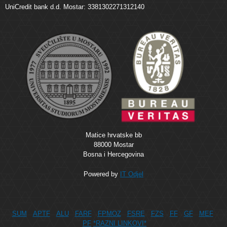
UniCredit bank d.d. Mostar: 3381302271312140
Matice hrvatske bb
88000 Mostar
Bosna i Hercegovina
Powered by
IT Odjel
SUM
APTF
ALU
FARF
FPMOZ
FSRE
FZS
FF
GF
MEF
PF
*RAZNI LINKOVI*