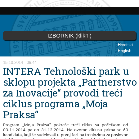
Skip to
main
content
IZBORNIK (klikni)
Hrvatski
English
You are here
15.10.2014 - 06:44
INTERA Tehnološki park u
sklopu projekta „Partnerstvo
za Inovacije“ provodi treći
ciklus programa „Moja
Praksa“
Program „Moja Praksa“ pokreće treći ciklus sa početkom od
03.11.2014 pa do 31.12.2014. Na ovome ciklusu prima se 60
kandidata, koji će sudelovati u prvoj fazi na treninzima za poslovne