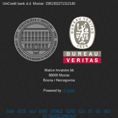
UniCredit bank d.d. Mostar: 3381302271312140
Matice hrvatske bb
88000 Mostar
Bosna i Hercegovina
Powered by
IT Odjel
SUM
APTF
ALU
FARF
FPMOZ
FSRE
FZS
FF
GF
MEF
PF
*RAZNI LINKOVI*