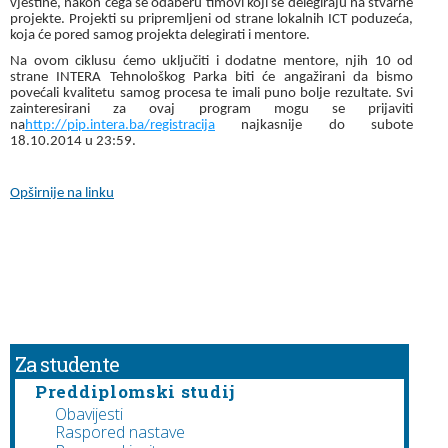
vještine, nakon čega se odaberu timovi koji se delegiraju na stvarne
projekte. Projekti su pripremljeni od strane lokalnih ICT poduzeća,
koja će pored samog projekta delegirati i mentore.
Na ovom ciklusu ćemo uključiti i dodatne mentore, njih 10 od
strane INTERA Tehnološkog Parka biti će angažirani da bismo
povećali kvalitetu samog procesa te imali puno bolje rezultate. Svi
zainteresirani za ovaj program mogu se prijaviti
na
http://pip.intera.ba/registracija
najkasnije do subote
18.10.2014 u 23:59.
Opširnije na linku
Za studente
Preddiplomski studij
Obavijesti
Raspored nastave