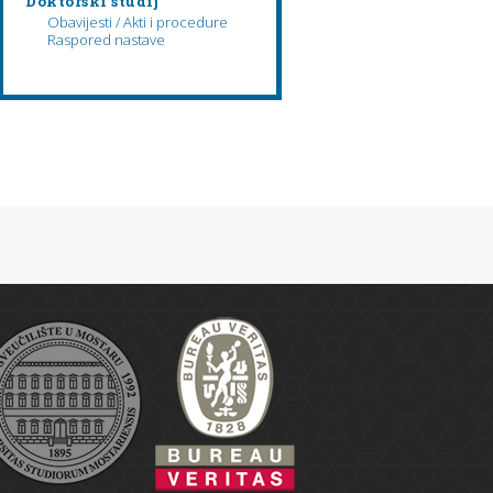
Doktorski studij
Obavijesti / Akti i procedure
Raspored nastave