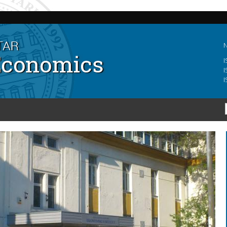
Skip to
main
content
N
I
I
I