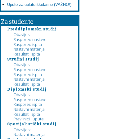
Upute za uplatu školarine (VAŽNO!)
Za studente
Preddiplomski studij
Obavijesti
Raspored nastave
Raspored ispita
Nastavni materijal
Rezultati ispita
Stručni studij
Obavijesti
Raspored nastave
Raspored ispita
Nastavni materijal
Rezultati ispita
Diplomski studij
Obavijesti
Raspored nastave
Raspored ispita
Nastavni materijal
Rezultati ispita
Pravilnici i upute
Specijalistički studij
Obavijesti
Nastavni materijal