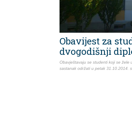
Obavijest za stud
dvogodišnji dipl
Obavještavaju se studenti koji se žele u
sastanak održati u petak 31.10.2014. s