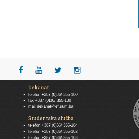
Dekanat
telefon +387 (0)36/ 355-100
fax +387 (0)36/ 355-130
mail
dekanat@ef.sum.ba
Studentska služba
telefon
+387 (0)36/ 355-104
telefon
+387 (0)36/ 355-102
telefon
+387 (0)36/ 355-103