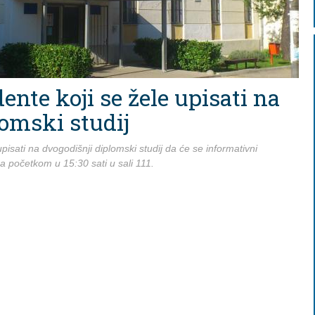
ente koji se žele upisati na
omski studij
pisati na dvogodišnji diplomski studij da će se informativni
a početkom u 15:30 sati u sali 111.