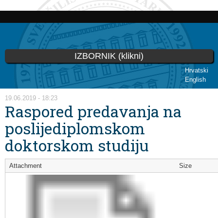
Skip to
main
content
IZBORNIK (klikni)
Hrvatski
English
You are here
19.06.2019 - 18:23
Raspored predavanja na
poslijediplomskom
doktorskom studiju
Attachment
Size