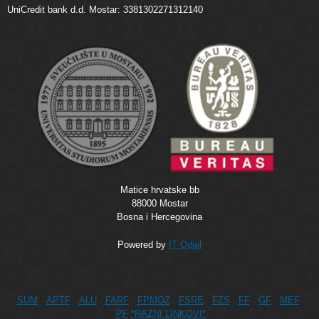
UniCredit bank d.d. Mostar: 3381302271312140
Matice hrvatske bb
88000 Mostar
Bosna i Hercegovina
Powered by
IT Odjel
SUM
APTF
ALU
FARF
FPMOZ
FSRE
FZS
FF
GF
MEF
PF
*RAZNI LINKOVI*