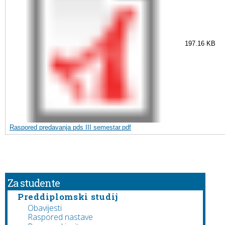
197.16 KB
Raspored predavanja pds III semestar.pdf
Za studente
Preddiplomski studij
Obavijesti
Raspored nastave