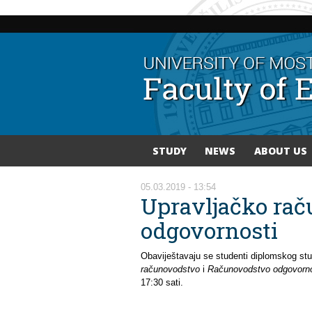
STUDY
NEWS
ABOUT US
You are here
05.03.2019 - 13:54
Upravljačko ra
odgovornosti
Obaviještavaju se studenti diplomskog stud
računovodstvo
i
Računovodstvo odgovorno
17:30 sati.