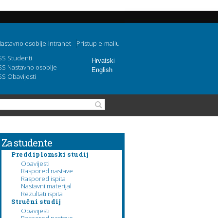
astavno osoblje-Intranet
Pristup e-mailu
SS Studenti
Hrvatski
SS Nastavno osoblje
English
SS Obavijesti
Search form
Search
Za studente
Preddiplomski studij
Obavijesti
Raspored nastave
Raspored ispita
Nastavni materijal
Rezultati ispita
Stručni studij
Obavijesti