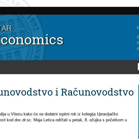
Skip to
main
content
N
I
I
I
čunovodstvo i Računovodstvo
ija u Vitezu kako će se dodatni ispitni rok iz kolegija
Upravljačko
sti
kod doc.dr.sc. Maja Letica održati u petak, 8. ožujka s početkom u