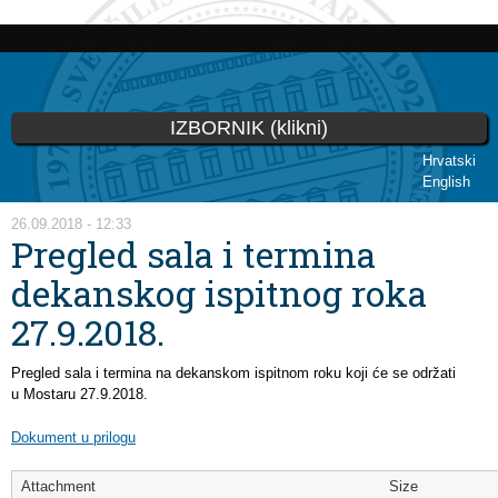
Skip to
main
content
IZBORNIK (klikni)
Hrvatski
English
You are here
26.09.2018 - 12:33
Pregled sala i termina
dekanskog ispitnog roka
27.9.2018.
Pregled sala i termina na dekanskom ispitnom roku koji će se održati
u Mostaru 27.9.2018.
Dokument u prilogu
Attachment
Size