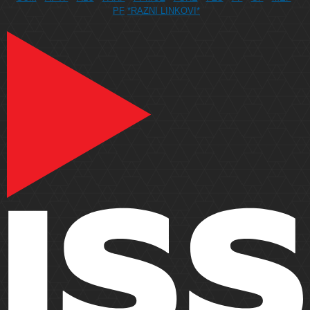
PF
*RAZNI LINKOVI*