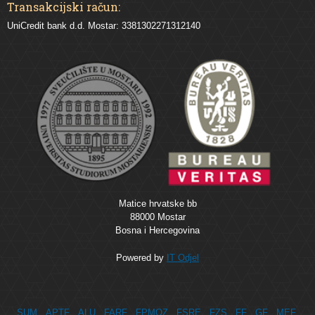
Transakcijski račun:
UniCredit bank d.d. Mostar: 3381302271312140
Matice hrvatske bb
88000 Mostar
Bosna i Hercegovina
Powered by
IT Odjel
SUM
APTF
ALU
FARF
FPMOZ
FSRE
FZS
FF
GF
MEF